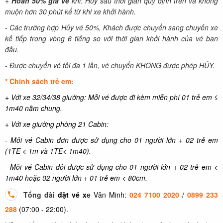
+
Hoàn 50% giá vé
khi: Hủy sau thời gian quy định trên và không
muộn hơn 30 phút kể từ khi xe khởi hành.
- Các trường hợp Hủy vé 50%, Khách được chuyển sang chuyến xe
kế tiếp trong vòng 6 tiếng so với thời gian khởi hành của vé ban
đầu.
- Được chuyển vé tối đa 1 lần, vé chuyển KHÔNG được phép HỦY.
* Chính sách trẻ em:
+ Với xe 32/34/38 giường:
Mỗi v
é được đi kèm miễn phí 01 trẻ em ≤
1m40 nằm chung.
+ Với xe giường phòng 21 Cabin:
- Mỗi vé Cabin đơn được sử dụng cho 01 người lớn + 02 trẻ em
(1TE < 1m và 1TE< 1m40).
- Mỗi vé Cabin đôi được sử dụng cho 01 người lớn + 02 trẻ em <
1m40 hoặc
02 người lớn + 01 trẻ em < 80cm.
Tổng đài
đặt vé x
e Văn Minh:
024 7100 2020
/
0899 233
288
(07:00 - 22:00).