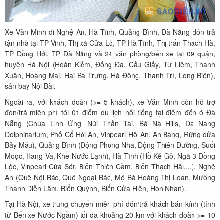
Xe Văn Minh đi Nghệ An, Hà Tĩnh, Quảng Bình, Đà Nẵng đón trả
tận nhà tại TP Vinh, Thị xã Cửa Lò, TP Hà Tĩnh, Thị trấn Thạch Hà,
TP Đồng Hới, TP Đà Nẵng và 24 văn phòng/bến xe tại 09 quận,
huyện Hà Nội (Hoàn Kiếm, Đống Đa, Cầu Giấy, Từ Liêm, Thanh
Xuân, Hoàng Mai, Hai Bà Trưng, Hà Đông, Thanh Trì, Long Biên),
sân bay Nội Bài.
Ngoài ra, với khách đoàn (>= 5 khách), xe Văn Minh còn hỗ trợ
đón/trả miễn phí tới 01 điểm du lịch nổi tiếng tại điểm đến ở Đà
Nẵng (Chùa Linh Ứng, Núi Thần Tài, Bà Nà Hills, Da Nang
Dolphinarium, Phố Cổ Hội An, Vinpearl Hội An, An Bàng, Rừng dửa
Bảy Mẫu), Quảng Bình (Động Phong Nha, Động Thiên Đường, Suối
Moọc, Hang Va, Khe Nước Lạnh), Hà Tĩnh (Hồ Kẻ Gỗ, Ngã 3 Đồng
Lộc, Vinpearl Cửa Sót, Biển Thiên Cầm, Biển Thạch Hải,...), Nghệ
An (Quê Nội Bác, Quê Ngoại Bác, Mộ Bà Hoàng Thị Loan, Mường
Thanh Diễn Lâm, Biển Quỳnh, Biển Cửa Hiền, Hòn Nhạn).
Tại Hà Nội, xe trung chuyển miễn phí đón/trả khách bán kính (tính
từ Bến xe Nước Ngầm) tối đa khoảng 20 km với khách đoàn >= 10