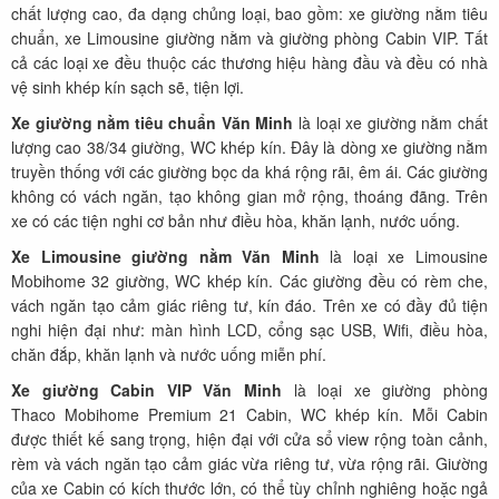
chất lượng cao, đa dạng chủng loại, bao gồm: xe giường nằm tiêu
chuẩn, xe Limousine giường nằm và giường phòng Cabin VIP. Tất
cả các loại xe đều thuộc các thương hiệu hàng đầu và đều có nhà
vệ sinh khép kín sạch sẽ, tiện lợi.
Xe giường nằm tiêu chuẩn Văn Minh
là loại xe giường nằm chất
lượng cao 38/34 giường, WC khép kín. Đây là dòng xe giường nằm
truyền thống với các giường bọc da khá rộng rãi, êm ái. Các giường
không có vách ngăn, tạo không gian mở rộng, thoáng đãng. Trên
xe có các tiện nghi cơ bản như điều hòa, khăn lạnh, nước uống.
Xe Limousine giường nằm Văn Minh
là loại xe Limousine
Mobihome 32 giường, WC khép kín. Các giường đều có rèm che,
vách ngăn tạo cảm giác riêng tư, kín đáo. Trên xe có đầy đủ tiện
nghi hiện đại như: màn hình LCD, cổng sạc USB, Wifi, điều hòa,
chăn đắp, khăn lạnh và nước uống miễn phí.
Xe giường Cabin VIP Văn Minh
là loại xe giường phòng
Thaco Mobih
ome Premium 21 Cabin, WC khép kín.
Mỗi Cabin
được thiết kế sang trọng, hiện đại với cửa sổ view rộng toàn cảnh,
rèm và vách ngăn tạo cảm giác vừa riêng tư, vừa rộng rãi. Giường
của xe Cabin có kích thước lớn, có thể tùy chỉnh nghiêng hoặc ngả