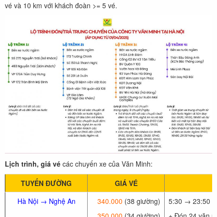
vé và 10 km với khách đoàn >= 5 vé.
Lịch trình, giá vé
các chuyến xe của Văn Minh:
TUYẾN ĐƯỜNG
GIÁ VÉ
Hà Nội → Nghệ An
340.000
(38 giường)
5:30 → 23:50 (
350.000
(34 giường)
+ Đón 24 văn p