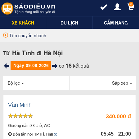
0
XE KHÁCH
DU LỊCH
CẨM NANG
Tìm chuyến nhanh
Hà Tĩnh
Hà Nội
Từ
đi
16
Ngày
có
kết quả
Bộ lọc
Sắp xếp
Văn Minh
340.000 đ
Giường nằm 38 chỗ, WC
05:45
21:00
Đón tận nơi TP Hà Tĩnh
,...