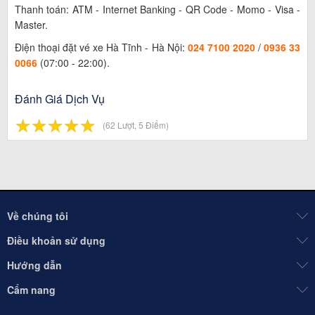
Thanh toán: ATM - Internet Banking - QR Code - Momo - Visa -
Master.
Điện thoại đặt vé xe Hà Tĩnh - Hà Nội:
024 7100 2020
/
0936 33
0066
(07:00 - 22:00).
Đánh Giá Dịch Vụ
☆
★
☆
★
☆
★
☆
★
☆
★
(62 Lượt, 5 Điểm)
Về chúng tôi
Điều khoản sử dụng
Hướng dẫn
Cẩm nang