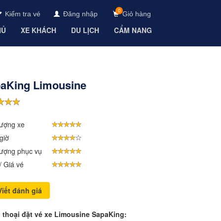
0
Kiểm tra vé
Đăng nhập
Giỏ hàng
HỦ
XE KHÁCH
DU LỊCH
CẨM NANG
aKing Limousine
lượng xe
giờ
lượng phục vụ
ị/ Giá vé
iết đánh giá
n thoại đặt vé xe Limousine SapaKing: