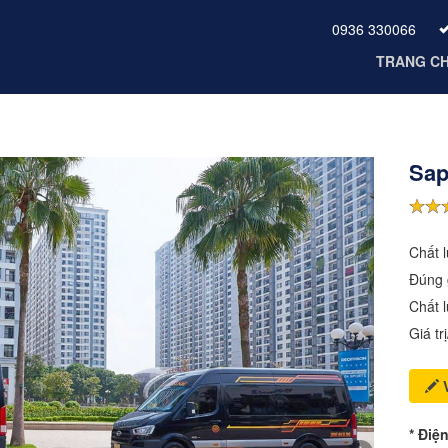
0936 330066
TRANG C
Sap
Chất 
Đúng 
Chất 
Giá tr
V
* Điệ