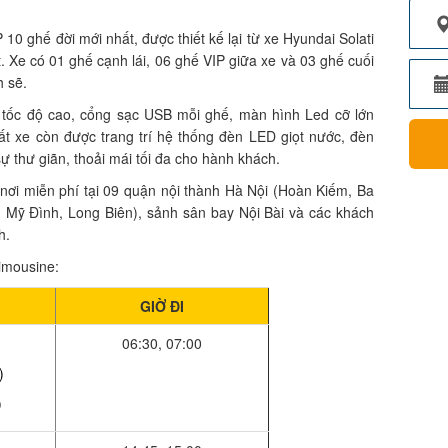
P 10 ghế đời mới nhất, được thiết kế lại từ xe Hyundai Solati
. Xe có 01 ghế cạnh lái, 06 ghế VIP giữa xe và 03 ghế cuối
h sẽ.
fi tốc độ cao, cổng sạc USB mỗi ghế, màn hình Led cỡ lớn
ất xe còn được trang trí hệ thống đèn LED giọt nước, đèn
ự thư giãn, thoải mái tối đa cho hành khách.
nơi miễn phí tại 09 quận nội thành Hà Nội (Hoàn Kiếm, Ba
 Mỹ Đình, Long Biên), sảnh sân bay Nội Bài và các khách
h.
imousine:
GIỜ ĐI
06:30, 07:00
)
)