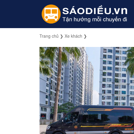
Trang chủ
❯
Xe khách
❯