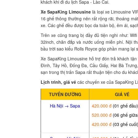
khách khi đi du lịch Sapa - Lào Cai.
Xe SapaKing Limousine
là loại xe Limousine VI
16 ghế thông thường nên rất rộng rãi, thoáng mát
xe. Các ghế đều được bọc da toàn bộ, êm ái, sạc
Trên xe cũng trang bị đầy đủ tiện nghi như: Wi
32inch, chăn đắp và nước uống miễn phí. Nội th
bầu trời sao kiểu Rolls Royce góp phần mang lại s
Xe SapaKing Limousine hỗ trợ đón trả khách tận 
Đình, Tây Hồ, Đống Đa, Cầu Giấy, Hai Bà Trưng,
sạn trong thị trấn Sapa rất thuận tiện cho du khác
Lịch trình, giá vé
các chuyến xe của SapaKing L
TUYẾN ĐƯỜNG
GIÁ VÉ
Hà Nội → Sapa
420.000 đ
(01 ghế đầu)
520.000 đ
(06 ghế giữa
420.000 đ
(03 ghế cuối