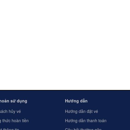
khoản sử dụng
Hướng dẫn
sách hủy vé
Hướng dẫn đặt vé
 thức hoàn tiền
Hướng dẫn thanh toán
t thông tin
Câu hỏi thường gặp