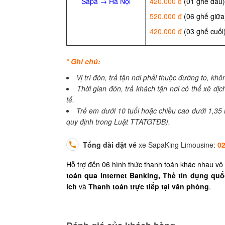
Sapa → Hà Nội
420.000 đ
(01 ghế đầu)
520.000 đ
(06 ghế giữa
420.000 đ
(03 ghế cuối
* Ghi chú:
Vị trí đón, trả tận nơi phải thuộc đường to, k
Thời gian đón, trả khách tận nơi có thể xê dịch
tế.
Trẻ em dưới 10 tuổi hoặc chiều cao dưới 1,35
quy định trong Luật TTATGTĐB).
Tổng đài
đặt vé
xe SapaKing Limousine:
02
Hỗ trợ đến 06 hình thức thanh toán khác nhau vô 
toán qua Internet Banking,
Thẻ tín dụng quố
ích
và
Thanh toán trực tiếp tại văn phòng
.