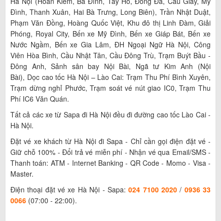
Hà Nội (Hoàn Kiếm, Ba Đình, Tây Hồ, Đống Đa, Cầu Giấy, Mỹ
Đình, Thanh Xuân, Hai Bà Trưng, Long Biên), Trần Nhật Duật,
Phạm Văn Đồng, Hoàng Quốc Việt, Khu đô thị Linh Đàm, Giải
Phóng, Royal City, Bến xe Mỹ Đình, Bến xe Giáp Bát, Bến xe
Nước Ngầm, Bến xe Gia Lâm, ĐH Ngoại Ngữ Hà Nội, Công
Viên Hòa Bình, Cầu Nhật Tân, Cầu Đông Trù, Trạm Buýt Bầu -
Đông Anh, Sảnh sân bay Nội Bài, Ngã tư Kim Anh (Nội
Bài), Dọc cao tốc Hà Nội – Lào Cai: Trạm Thu Phí Bình Xuyên,
Trạm dừng nghỉ Phước, Trạm soát vé nút giao IC0, Trạm Thu
Phí IC6 Văn Quán.
Tất cả các xe từ Sapa đi Hà Nội đều đi đường cao tốc Lào Cai -
Hà Nội.
Đặt vé xe khách từ Hà Nội đi Sapa - Chỉ cần gọi điện đặt vé -
Giữ chỗ 100% - Đổi trả vé miễn phí - Nhận vé qua Email/SMS -
Thanh toán: ATM - Internet Banking - QR Code - Momo - Visa -
Master.
Điện thoại đặt vé xe Hà Nội - Sapa:
024 7100 2020
/
0936 33
0066
(07:00 - 22:00).