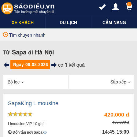
0
XE KHÁCH
DU LỊCH
CẨM NANG
Tìm chuyến nhanh
Sapa
Hà Nội
Từ
đi
1
Ngày
có
kết quả
Bộ lọc
Sắp xếp
SapaKing Limousine
420.000 đ
450.000 đ
Limousine VIP 10 ghế
14:45
15:00
Đón tận nơi Sapa
,