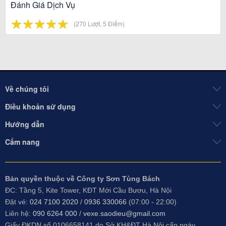
Đánh Giá Dịch Vụ
☆
★
☆
★
☆
★
☆
★
☆
★
(270 Lượt, 5 Điểm)
Về chúng tôi
Điều khoản sử dụng
Hướng dẫn
Cẩm nang
Bản quyền thuộc về Công ty Sơn Tùng Bách
ĐC: Tầng 5, Kite Tower, KĐT Mới Cầu Bươu, Hà Nội
Đặt vé:
024 7100 2020
/
0936 330066
(07:00 - 22:00)
Liên hệ:
090 6264 000
/
vexe.saodieu@gmail.com
Giấy ĐKDN số 0106658141 do
Sở KH&ĐT Hà Nội cấp ngày