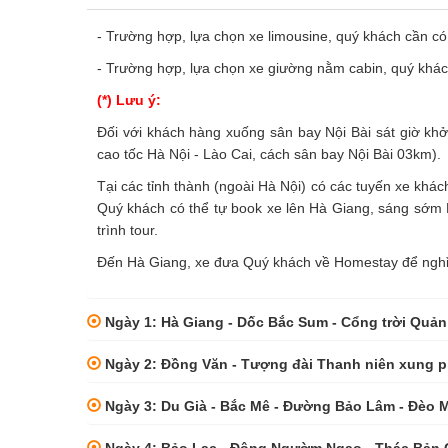
- Trường hợp, lựa chọn xe limousine, quý khách cần c
- Trường hợp, lựa chọn xe giường nằm cabin, quý khá
(*) Lưu ý:
Đối với khách hàng xuống sân bay Nội Bài sát giờ kh
cao tốc Hà Nội - Lào Cai, cách sân bay Nội Bài 03km).
Tại các tỉnh thành (ngoài Hà Nội) có các tuyến xe khá
Quý khách có thể tự book xe lên Hà Giang, sáng sớm
trình tour.
Đến Hà Giang, xe đưa Quý khách về Homestay để nghỉ n
Ngày 1: Hà Giang - Dốc Bắc Sum - Cổng trời Quản 
Ngày 2: Đồng Văn - Tượng đài Thanh niên xung ph
Ngày 3: Du Già - Bắc Mê - Đường Bảo Lâm - Đèo M