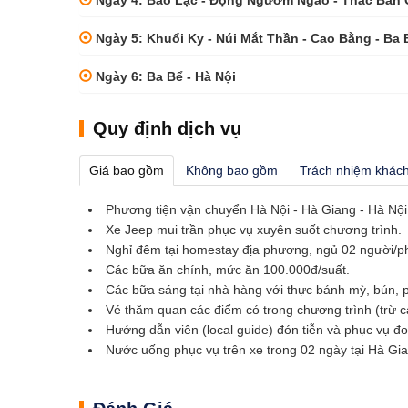
Ngày 4: Bảo Lạc - Động Ngườm Ngao - Thác Bản G
Ngày 5: Khuổi Ky - Núi Mắt Thần - Cao Bằng - Ba 
Ngày 6: Ba Bể - Hà Nội
Quy định dịch vụ
Giá bao gồm
Không bao gồm
Trách nhiệm khác
Phương tiện vận chuyển Hà Nội - Hà Giang - Hà Nội 
Xe Jeep mui trần phục vụ xuyên suốt chương trình.
Nghỉ đêm tại homestay địa phương, ngủ 02 người/ph
Các bữa ăn chính, mức ăn 100.000đ/suất.
Các bữa sáng tại nhà hàng với thực bánh mỳ, bún, 
Vé thăm quan các điểm có trong chương trình (trừ 
Hướng dẫn viên (local guide) đón tiễn và phục vụ đo
Nước uống phục vụ trên xe trong 02 ngày tại Hà Gi