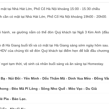
ó mặt tại Nhà Hát Lớn, Phố Cổ Hà Nội khoảng 15:00 - 15:30 chiều
ch cần có mặt tại Nhà Hát Lớn, Phố Cổ Hà Nội khoảng 19h00 - 20h00.
ởi hành, xe giường nằm có thể đón Quý khách tại Ngã 3 Kim Anh (đầu
ch đi Hà Giang buổi tối và có mặt tại Hà Giang sáng sớm ngày hôm sau.
 HDV của chúng tôi sẽ đón Quý khách tại điểm hẹn để bắt đầu chương
gơi tạm thời, vệ sinh cá nhân buổi sáng và ăn sáng tại Homestay.
Bạ - Núi Đôi - Yên Minh - Dốc Thẩm Mã - Dinh Vua Mèo - Đồng Vă
ong - Đèo Mã Pí Lèng - Sông Nho Quế - Mèo Vạc - Du Già
ẻ Pia - Bảo Lạc.