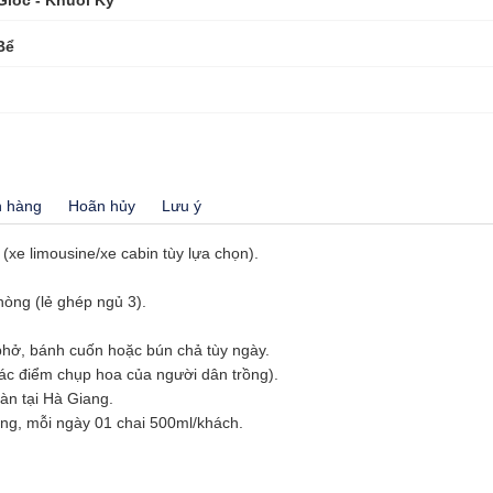
iốc - Khuổi Ky
Bể
h hàng
Hoãn hủy
Lưu ý
(xe limousine/xe cabin tùy lựa chọn).
òng (lẻ ghép ngủ 3).
phở, bánh cuốn hoặc bún chả tùy ngày.
các điểm chụp hoa của người dân trồng).
àn tại Hà Giang.
ang, mỗi ngày 01 chai 500ml/khách.