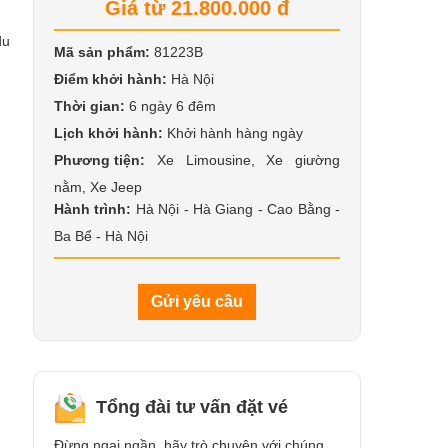
Giá từ 21.800.000 đ
du
Mã sản phẩm:
81223B
Điểm khởi hành:
Hà Nội
Thời gian:
6 ngày 6 đêm
Lịch khởi hành:
Khởi hành hàng ngày
Phương tiện:
Xe Limousine, Xe giường
nằm, Xe Jeep
Hành trình:
Hà Nội - Hà Giang - Cao Bằng -
Ba Bể - Hà Nội
Gửi yêu cầu
Tổng đài tư vấn đặt vé
Đừng ngại ngần, hãy trò chuyện với chúng