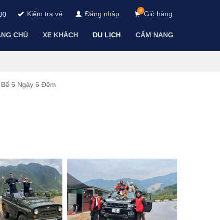
0
Kiểm tra vé
Đăng nhập
Giỏ hàng
00
ANG CHỦ
XE KHÁCH
DU LỊCH
CẨM NANG
a Bể 6 Ngày 6 Đêm