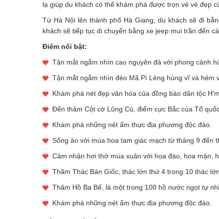
lạ giúp du khách có thể khám phá được trọn vẻ vẻ đẹp c
Từ Hà Nội lên thành phố Hà Giang, du khách sẽ đi bằn
khách sẽ tiếp tục di chuyển bằng xe jeep mui trần đến 
Điểm nổi bật:
Tận mắt ngắm nhìn cao nguyên đá với phong cảnh hùn
Tận mắt ngắm nhìn đèo Mã Pì Lèng hùng vĩ và hẻm v
Khám phá nét đẹp văn hóa của đồng bào dân tộc H'mô
Đến thăm Cột cờ Lũng Cú, điểm cực Bắc của Tổ quốc
Khám phá những nét ẩm thực địa phương độc đáo.
Sống ảo với mùa hoa tam giác mạch từ tháng 9 đến 
Cảm nhận hơi thở mùa xuân với hoa đào, hoa mận, hoa
Thăm Thác Bản Giốc, thác lớn thứ 4 trong 10 thác lớn 
Thăm Hồ Ba Bể, là một trong 100 hồ nước ngọt tự nhiên
Khám phá những nét ẩm thực địa phương độc đáo.