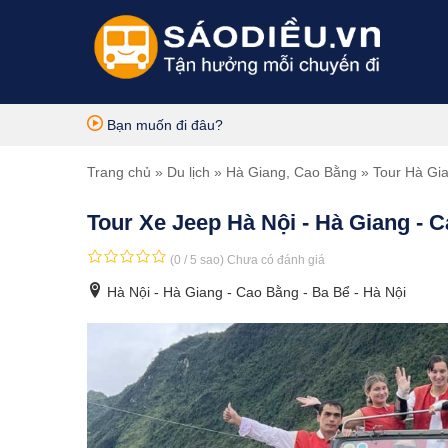
Bạn muốn đi đâu?
Trang chủ
»
Du lịch
»
Hà Giang
,
Cao Bằng
»
Tour Hà Gi
Tour Xe Jeep Hà Nội - Hà Giang - 
(0 / 5 sao)
Chưa có đánh giá
Hà Nội - Hà Giang - Cao Bằng - Ba Bể - Hà Nội