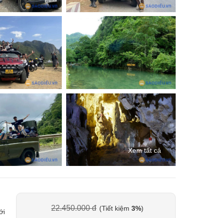
Xem tất cả
22.450.000 đ
(Tiết kiệm
3%
)
ới