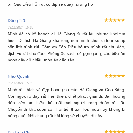
ơn Sáo Diều hỗ trợ, có dịp sẽ quay lại ủng hộ
Dũng Trần
09/11/2024, 15:15
Mình đã có kế hoạch đi Hà Giang từ rất lâu nhưng lười tìm
hiểu. Du lịch Hà Giang khá rộng nên mình chọn đi tour setup
sẵn lịch trình rùi. Cảm ơn Sáo Diều hỗ trợ mình rất chu đáo,
dịch vụ rất chu đáo. Phòng ốc sạch sẽ gọn gàng, các bữa ăn
ngon đầy đủ nhiều món ăn đặc sản
Như Quỳnh
09/11/2024, 15:05
Mình rất thích vẻ đẹp hoang sơ của Hà Giang và Cao Bằng.
Con người ở đây rất thân thiện, chất phác, giản dị. Bạn hướng
dẫn viên am hiểu, kết nối mọi người trong đoàn rất tốt.
Chuyến đi khá suôn sẽ, thời tiết thuận lợi, mùa này không bị
nóng quá. Nói chung rất hài lòng về chuyến đi này
Bùi Linh Chi