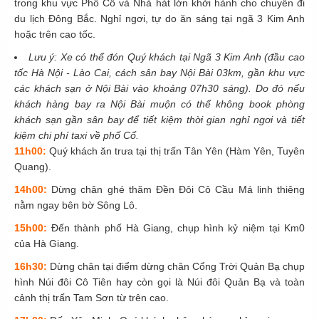
trong khu vực Phố Cổ và Nhà hát lớn khởi hành cho chuyến đi
du lịch Đông Bắc. Nghỉ ngơi, tự do ăn sáng tại ngã 3 Kim Anh
hoặc trên cao tốc.
Lưu ý:
Xe có thể đón Quý khách tại Ngã 3 Kim Anh (đầu cao
tốc Hà Nội - Lào Cai, cách sân bay Nội Bài 03km, gần khu vực
các khách sạn ở Nội Bài vào khoảng
07h30
sáng). Do đó nếu
kh
ách hàng bay ra Nội Bài muộn có thể không book phòng
khách sạn gần sân bay để tiết kiệm thời gian nghỉ ngơi và tiết
kiệm chi phí taxi về phố Cổ.
11h00:
Quý khách ăn trưa tại thị trấn Tân Yên (Hàm Yên, Tuyên
Quang).
14h00:
Dừng chân ghé thăm Đền
Đôi Cô Cầu Má
linh thiêng
nằm ngay bên bờ Sông Lô.
15h00:
Đến thành phố Hà Giang, chụp hình kỷ niệm tại
Km0
của Hà Giang.
16h30:
Dừng chân tại điểm dừng chân
Cổng Trời Quản Bạ
chụp
hình
Núi đôi Cô Tiên
hay còn gọi là Núi đôi Quản Bạ và toàn
cảnh thị trấn Tam Sơn từ trên cao.