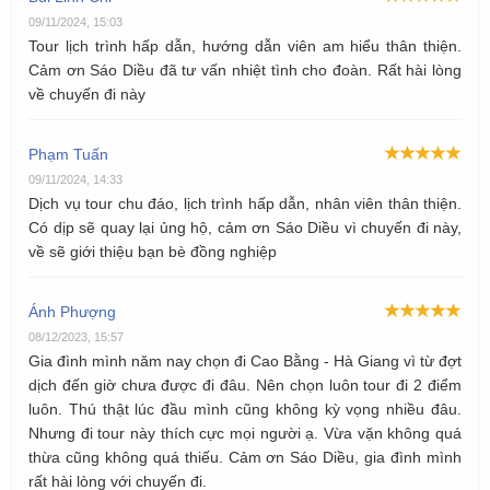
09/11/2024, 15:03
Tour lịch trình hấp dẫn, hướng dẫn viên am hiểu thân thiện.
Cảm ơn Sáo Diều đã tư vấn nhiệt tình cho đoàn. Rất hài lòng
về chuyến đi này
Phạm Tuấn
09/11/2024, 14:33
Dịch vụ tour chu đáo, lịch trình hấp dẫn, nhân viên thân thiện.
Có dịp sẽ quay lại ủng hộ, cảm ơn Sáo Diều vì chuyến đi này,
về sẽ giới thiệu bạn bè đồng nghiệp
Ánh Phượng
08/12/2023, 15:57
Gia đình mình năm nay chọn đi Cao Bằng - Hà Giang vì từ đợt
dịch đến giờ chưa được đi đâu. Nên chọn luôn tour đi 2 điểm
luôn. Thú thật lúc đầu mình cũng không kỳ vọng nhiều đâu.
Nhưng đi tour này thích cực mọi người ạ. Vừa vặn không quá
thừa cũng không quá thiếu. Cảm ơn Sáo Diều, gia đình mình
rất hài lòng với chuyến đi.