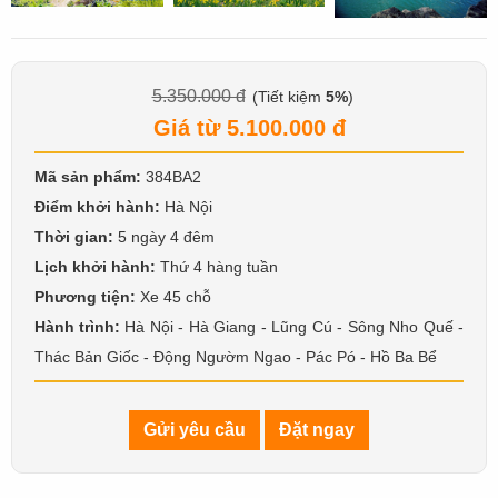
5.350.000 đ
(Tiết kiệm
5%
)
Giá từ 5.100.000 đ
Mã sản phẩm:
384BA2
Điểm khởi hành:
Hà Nội
Thời gian:
5 ngày 4 đêm
Lịch khởi hành:
Thứ 4 hàng tuần
Phương tiện:
Xe 45 chỗ
Hành trình:
Hà Nội - Hà Giang - Lũng Cú - Sông Nho Quế -
Thác Bản Giốc - Động Ngườm Ngao - Pác Pó - Hồ Ba Bể
Gửi yêu cầu
Đặt ngay