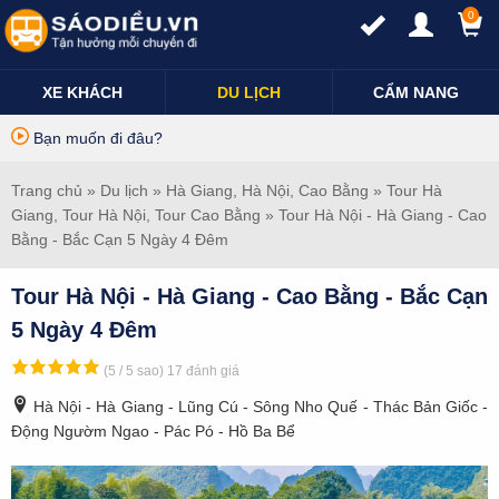
0
XE KHÁCH
DU LỊCH
CẨM NANG
Bạn muốn đi đâu?
Trang chủ
»
Du lịch
»
Hà Giang
,
Hà Nội
,
Cao Bằng
»
Tour Hà
Giang
,
Tour Hà Nội
,
Tour Cao Bằng
» Tour Hà Nội - Hà Giang - Cao
Bằng - Bắc Cạn 5 Ngày 4 Đêm
Tour Hà Nội - Hà Giang - Cao Bằng - Bắc Cạn
5 Ngày 4 Đêm
(5 / 5 sao)
17 đánh giá
Hà Nội - Hà Giang - Lũng Cú - Sông Nho Quế - Thác Bản Giốc -
Động Ngườm Ngao - Pác Pó - Hồ Ba Bể