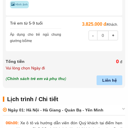
Hình ảnh
Trẻ em từ 5-9 tuổi
3.825.000 đ
/Khách.
Áp dụng cho trẻ ngủ chung
-
+
giường bố/mẹ
0
Tổng tiền
đ
Vui lòng chọn Ngày đi
(
Chính sách trẻ em và phụ thu
)
Liên hệ
Lịch trình / Chi tiết
Ngày 01: Hà Nội - Hà Giang - Quản Bạ - Yên Minh
06h00:
Xe ô tô và hướng dẫn viên đón Quý khách tại điểm hẹn