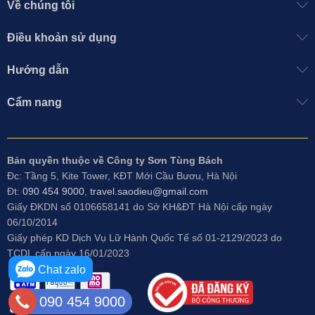
Về chúng tôi
Điều khoản sử dụng
Hướng dẫn
Cẩm nang
Bản quyền thuộc về Công ty Sơn Tùng Bách
Đc: Tầng 5, Kite Tower, KĐT Mới Cầu Bươu, Hà Nội
Đt:
090 454 9000
,
travel.saodieu@gmail.com
Giấy ĐKDN số 0106658141 do
Sở KH&ĐT Hà Nội cấp ngày
06/10/2014
Giấy phép KD Dịch Vụ Lữ Hành Quốc Tế số 01-2129/2023 do
TCDL cấp ngày 16/01/2023
Chat zalo
090 454 9000