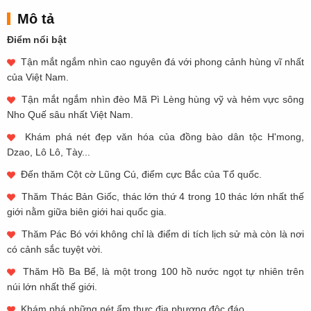
Mô tả
Điểm nổi bật
Tận mắt ngắm nhìn cao nguyên đá với phong cảnh hùng vĩ nhất
của Việt Nam.
Tận mắt ngắm nhìn đèo Mã Pì Lèng hùng vỹ và hẻm vực sông
Nho Quế sâu nhất Việt Nam.
Khám phá nét đẹp văn hóa của đồng bào dân tộc H'mong,
Dzao, Lô Lô, Tày...
Đến thăm Cột cờ Lũng Cú, điểm cực Bắc của Tổ quốc.
Thăm Thác Bản Giốc, thác lớn thứ 4 trong 10 thác lớn nhất thế
giới nằm giữa biên giới hai quốc gia.
Thăm Pác Bó với không chỉ là điểm di tích lịch sử mà còn là nơi
có cảnh sắc tuyệt vời.
Thăm Hồ Ba Bể, là một trong 100 hồ nước ngọt tự nhiên trên
núi lớn nhất thế giới.
Khám phá những nét ẩm thực địa phương độc đáo.