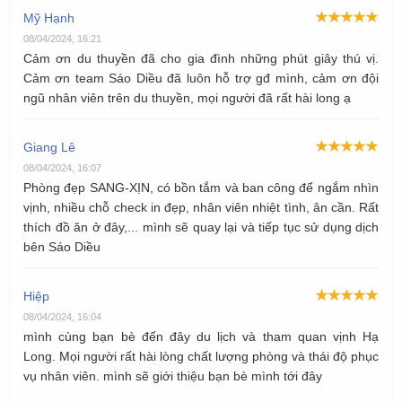
Mỹ Hạnh
08/04/2024, 16:21
Cảm ơn du thuyền đã cho gia đình những phút giây thú vị.
Cảm ơn team Sáo Diều đã luôn hỗ trợ gđ mình, cảm ơn đội
ngũ nhân viên trên du thuyền, mọi người đã rất hài long ạ
Giang Lê
08/04/2024, 16:07
Phòng đẹp SANG-XỊN, có bồn tắm và ban công để ngắm nhìn
vịnh, nhiều chỗ check in đẹp, nhân viên nhiệt tình, ân cần. Rất
thích đồ ăn ở đây,... mình sẽ quay lại và tiếp tục sử dụng dịch
bên Sáo Diều
Hiệp
08/04/2024, 16:04
mình cùng bạn bè đến đây du lịch và tham quan vịnh Hạ
Long. Mọi người rất hài lòng chất lượng phòng và thái độ phục
vụ nhân viên. mình sẽ giới thiệu bạn bè mình tới đây