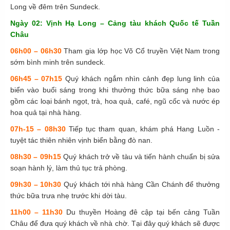
Long về đêm trên Sundeck.
Ngày 02: Vịnh Hạ Long – Cảng tàu khách Quốc tế Tuần
Châu
06h00 – 06h30
Tham gia lớp học Võ Cổ truyền Việt Nam trong
sớm bình minh trên sundeck.
06h45 – 07h15
Quý khách ngắm nhìn cảnh đẹp lung linh của
biển vào buổi sáng trong khi thưởng thức bữa sáng nhẹ bao
gồm các loại bánh ngọt, trà, hoa quả, café, ngũ cốc và nước ép
hoa quả tại nhà hàng.
07h-15 – 08h30
Tiếp tục tham quan, khám phá Hang Luồn -
tuyệt tác thiên nhiên vịnh biển bằng đò nan.
08h30 – 09h15
Quý khách trở về tàu và tiến hành chuẩn bị sửa
soạn hành lý, làm thủ tục trả phòng.
09h30 – 10h30
Quý khách tới nhà hàng Cần Chánh để thưởng
thức bữa trưa nhẹ trước khi dời tàu.
11h00 – 11h30
Du thuyền Hoàng đê cập tại bến cảng Tuần
Châu để đưa quý khách về nhà chờ. Tại đây quý khách sẽ được