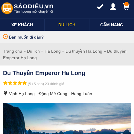
0
XE KHÁCH
DU LỊCH
CẨM NANG
Bạn muốn đi đâu?
Trang chủ
»
Du lịch
»
Hạ Long
»
Du thuyền Hạ Long
» Du thuyền
Emperor Hạ Long
Du Thuyền Emperor Hạ Long
(5 / 5 sao)
23 đánh giá
Vịnh Hạ Long - Động Mê Cung - Hang Luồn