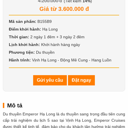
4.200.000 đ
(Tiết kiệm
14%
)
Giá từ 3.600.000 đ
Mã sản phẩm:
B155B9
Điểm khởi hành:
Hạ Long
Thời gian:
2 ngày 1 đêm + 3 ngày 2 đêm
Lịch khởi hành:
Khởi hành hàng ngày
Phương tiện:
Du thuyền
Hành trình:
Vịnh Hạ Long - Động Mê Cung - Hang Luồn
Gửi yêu cầu
Đặt ngay
Mô tả
Du thuyền Emperor Hạ Long là du thuyền sang trọng đầu tiên cung
cấp trải nghiệm du lịch 5 sao tại Vịnh Hạ Long, Emperor Cruises
được thiết kế tinh tế, đảm bảo cho du khách tận hưởng trải nghiệm