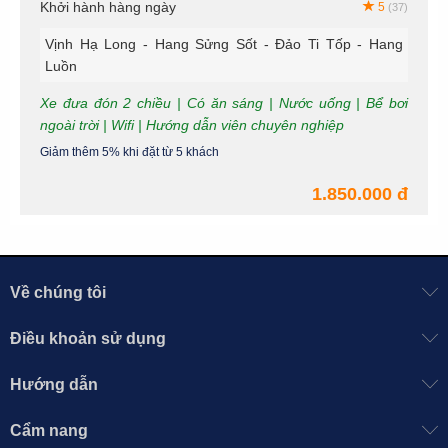
Khởi hành hàng ngày
5
(37)
Vịnh Hạ Long - Hang Sửng Sốt - Đảo Ti Tốp - Hang
Luồn
Xe đưa đón 2 chiều | Có ăn sáng | Nước uống | Bể bơi
ngoài trời | Wifi | Hướng dẫn viên chuyên nghiệp
Giảm thêm 5% khi đặt từ 5 khách
1.850.000 đ
Về chúng tôi
Điều khoản sử dụng
Hướng dẫn
Cẩm nang