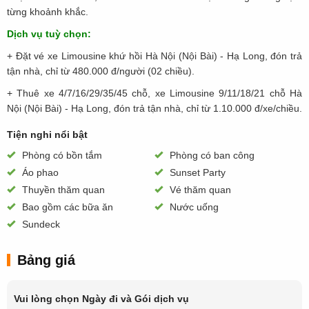
từng khoảnh khắc.
Dịch vụ tuỳ chọn:
+ Đặt vé xe Limousine khứ hồi Hà Nội (Nội Bài) - Hạ Long, đón trả
tận nhà, chỉ từ 480.000 đ/người (02 chiều).
+ Thuê xe 4/7/16/29/35/45 chỗ, xe Limousine 9/11/18/21 chỗ Hà
Nội (Nội Bài) - Hạ Long, đón trả tận nhà, chỉ từ 1.10.000 đ/xe/chiều.
Tiện nghi nổi bật
Phòng có bồn tắm
Phòng có ban công
Áo phao
Sunset Party
Thuyền thăm quan
Vé thăm quan
Bao gồm các bữa ăn
Nước uống
Sundeck
Bảng giá
Vui lòng chọn Ngày đi và Gói dịch vụ