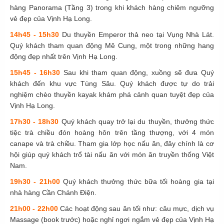
hàng Panorama (Tầng 3) trong khi khách hàng chiêm ngưỡng
vẻ đẹp của Vịnh Hạ Long.
14h45 - 15h30
Du thuyền Emperor thả neo tại Vụng Nhà Lát.
Quý khách tham quan động Mê Cung, một trong những hang
động đẹp nhất trên Vịnh Hạ Long.
15h45 - 16h30
Sau khi tham quan động, xuồng sẽ đưa Quý
khách đến khu vực Tùng Sâu. Quý khách được tự do trải
nghiệm chèo thuyền kayak khám phá cảnh quan tuyệt đẹp của
Vịnh Hạ Long.
17h30 - 18h30
Quý khách quay trở lại du thuyền, thưởng thức
tiệc trà chiều đón hoàng hôn trên tầng thượng, với 4 món
canape và trà chiều. Tham gia lớp học nấu ăn, đây chính là cơ
hội giúp quý khách trổ tài nấu ăn với món ăn truyền thống Việt
Nam.
19h30 - 21h00
Quý khách thưởng thức bữa tối hoàng gia tại
nhà hàng Cần Chánh Điện.
21h00 - 22h00
Các hoạt động sau ăn tối như: câu mực, dịch vụ
Massage (book trước) hoặc nghỉ ngơi ngắm vẻ đẹp của Vịnh Hạ