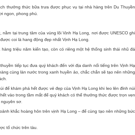
hách thưởng thức bữa trưa được phục vụ tại nhà hàng trên Du Thuyền
ơi ngon, phong phú.
 nằm tại trung tâm của vùng lõi Vịnh Hạ Long, nơi được UNESCO ghi
được coi là hang động đẹp nhất Vịnh Hạ Long.
 hàng triệu năm kiến tạo, còn có riêng một hệ thống sinh thái nhũ đá
thuyền tiếp tục đưa quý khách đến với địa danh nổi tiếng trên Vịnh Hạ
n màng cùng làn nước trong xanh huyền ảo, chắc chắn sẽ tạo nên những
ách.
núi để khám phá hết được vẻ đẹp của Vịnh Hạ Long khi leo lên đỉnh núi
u hết vào trong tầm mắt để quý khách có thể thưởng thức được trọn vẹn
 nguyên sơ.
hoảnh khắc hoàng hôn trên vịnh Hạ Long – để cùng tạo nên những bức
c tổ chức trên tàu.