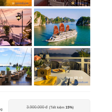
Xem tất cả
3.900.000 đ
(Tiết kiệm
15%
)
ng