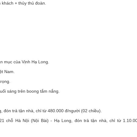
h khách + thủy thủ đoàn.
ạn mục của Vịnh Hạ Long.
iệt Nam.
rọng.
ổi sáng trên boong tắm nắng.
, đón trả tận nhà, chỉ từ 480.000 đ/người (02 chiều).
21 chỗ Hà Nội (Nội Bài) - Hạ Long, đón trả tận nhà, chỉ từ 1.10.0