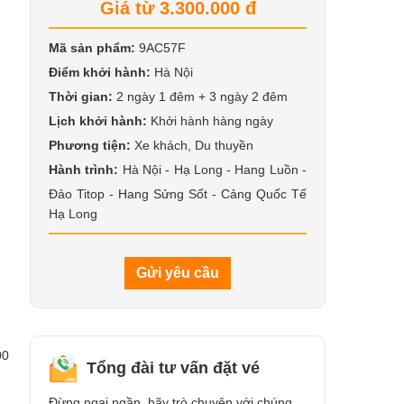
Giá từ 3.300.000 đ
Mã sản phẩm:
9AC57F
Điểm khởi hành:
Hà Nội
Thời gian:
2 ngày 1 đêm + 3 ngày 2 đêm
Lịch khởi hành:
Khởi hành hàng ngày
Phương tiện:
Xe khách, Du thuyền
Hành trình:
Hà Nội - Hạ Long - Hang Luồn -
Đảo Titop - Hang Sửng Sốt - Cảng Quốc Tế
Hạ Long
Gửi yêu cầu
00
Tổng đài tư vấn đặt vé
Đừng ngại ngần, hãy trò chuyện với chúng