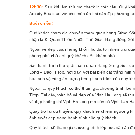
12h30:
Sau khi làm thủ tục check in trên tàu, Quý k
Arcady Boutique với các món ăn hải sản địa phương tư
Buổi chiều:
Quý khách tham gia chuyến tham quan hang Sửng Sốt,
nhận là Kì Quan Thiên Nhiên Thế Giới. Hang Sửng Sốt 
Ngoài vẻ đẹp của những khối nhũ đá tự nhiên trải qua
phong phú chờ đợi quý khách đến khám phá.
Sau hành trình thú vị đi thăm quan Hang Sửng Sốt, du 
Long – Đảo Ti Top, nơi đây, với bãi biển cát trắng mị
bức ảnh vộ cùng ấn tượng trong hành trình của quý kh
Ngoài ra, quý khách có thể tham gia chương trình leo 
Titop. Tại đây, toàn bộ vẻ đẹp của Vịnh Hạ Long sẽ th
vẻ đẹp không chỉ Vịnh Hạ Long mà còn cả Vịnh Lan Ha
Quay trở lại du thuyền, quý khách sẽ chiêm ngưỡng k
ảnh tuyệt đẹp trong hành trình của quý khách
Quý khách sẽ tham gia chương trình lớp học nấu ăn đượ