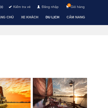
0
Kiểm tra vé
Đăng nhập
Giỏ hàng
00
ANG CHỦ
XE KHÁCH
DU LỊCH
CẨM NANG