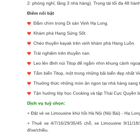
2: phòng nghỉ, tầng 3 nhà hàng). Trọng tải tối đa 48 hàn
Điểm nổi bật
Đắm chìm trong Di sản Vịnh Hạ Long.
Khám phá Hang Sửng Sốt.
Chèo thuyền kayak trên vịnh khám phá Hang Luồn.
Trải nghiệm trên thuyền nan.
Leo lên đỉnh núi Titop để ngắm nhìn khung cảnh ngo
Tắm biển Titop, một trong những bãi biển đẹp nhất V
Thưởng thức những món ăn ngon tại nhà hàng sang t
Tận hưởng lớp học Cooking và tập Thái Cực Quyền bu
Dịch vụ tuỳ chọn:
+ Đặt vé xe Limousine khứ hồi Hà Nội (Nội Bài) - Hạ Long
+ Thuê xe 4/7/16/29/35/45 chỗ, xe Limousine 9/11/18/
đ/xe/chiều.