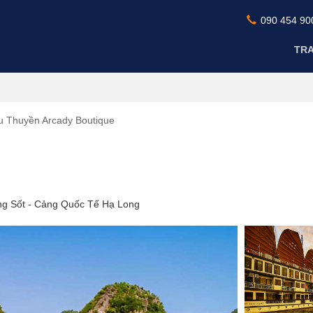
090 454 90
TR
 Thuyền Arcady Boutique
ng Sốt - Cảng Quốc Tế Hạ Long