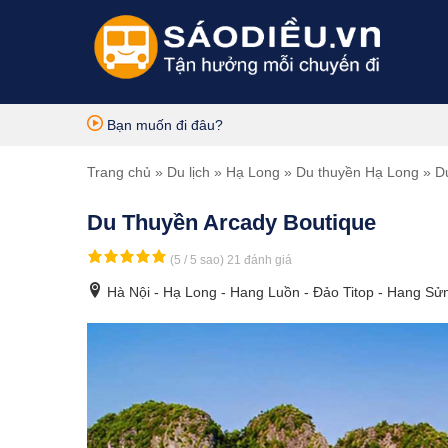
Bạn muốn đi đâu?
Trang chủ
»
Du lịch
»
Hạ Long
»
Du thuyền Hạ Long
» Du
Du Thuyền Arcady Boutique
(5 / 5 sao)
21 đánh giá
Hà Nội - Hạ Long - Hang Luồn - Đảo Titop - Hang Sử