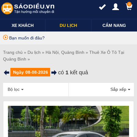
0
XE KHÁCH
DU LỊCH
CẨM NANG
Bạn muốn đi đâu?
Trang chủ
»
Du lịch
»
Hà Nội
,
Quảng Bình
»
Thuê Xe Ô Tô Tại
Quảng Bình
»
có
1
kết quả
Ngày
Bộ lọc
Sắp xếp