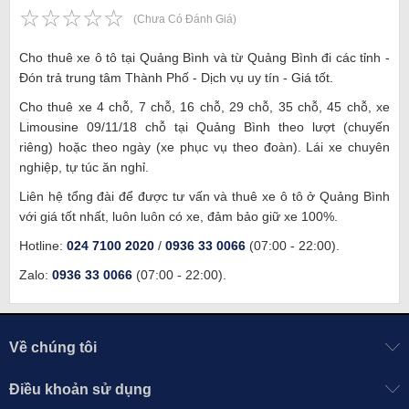
☆
★
☆
★
☆
★
☆
★
☆
★
(Chưa Có Đánh Giá)
Cho thuê xe ô tô tại Quảng Bình và từ Quảng Bình đi các tỉnh -
Đón trả trung tâm Thành Phố - Dịch vụ uy tín - Giá tốt.
Cho thuê xe 4 chỗ, 7 chỗ, 16 chỗ, 29 chỗ, 35 chỗ, 45 chỗ, xe
Limousine 09/11/18 chỗ tại Quảng Bình theo lượt (chuyến
riêng) hoặc theo ngày (xe phục vụ theo đoàn). Lái xe chuyên
nghiệp, tự túc ăn nghỉ.
Liên hệ tổng đài
để được tư vấn và thuê xe ô tô ở Quảng Bình
với giá tốt nhất, luôn luôn có xe, đảm bảo giữ xe 100%.
Hotline:
024 7100 2020
/
0936 33 0066
(07:00 - 22:00).
Zalo:
0936 33 0066
(07:00 - 22:00).
Về chúng tôi
Điều khoản sử dụng