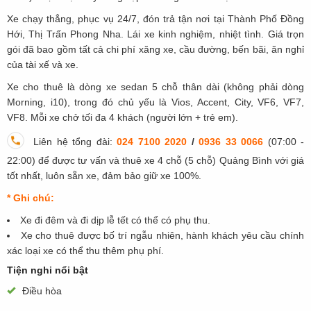
Xe chạy thẳng, phục vụ 24/7, đón trả tận nơi tại Thành Phố Đồng
Hới, Thị Trấn Phong Nha. Lái xe kinh nghiệm, nhiệt tình. Giá trọn
gói đã bao gồm tất cả chi phí xăng xe, cầu đường, bến bãi, ăn nghỉ
của tài xế và xe.
Xe cho thuê là dòng xe sedan 5 chỗ thân dài (không phải dòng
Morning, i10), trong đó chủ yếu là Vios, Accent, City, VF6, VF7,
VF8. Mỗi xe chở tối đa 4 khách (người lớn + trẻ em).
Liên hệ tổng đài:
024 7100 2020
/
0936 33 0066
(07:00 -
22:00)
để được tư vấn và thuê xe 4 chỗ (5 chỗ) Quảng Bình với giá
tốt nhất, luôn sẵn xe, đảm bảo giữ xe 100%.
* Ghi chú:
Xe đi đêm và đi dịp lễ tết có thể có phụ thu.
Xe cho thuê được bố trí ngẫu nhiên, hành khách yêu cầu chính
xác loại xe có thể thu thêm phụ phí.
Tiện nghi nổi bật
Điều hòa