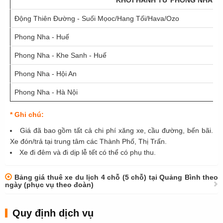
KHỞI HÀNH TỪ PHONG NHA
Động Thiên Đường - Suối Mọoc/Hang Tối/Hava/Ozo
Phong Nha - Huế
Phong Nha - Khe Sanh - Huế
Phong Nha - Hội An
Phong Nha - Hà Nội
* Ghi chú:
Giá đã bao gồm tất cả chi phí xăng xe, cầu đường, bến bãi.
Xe đón/trả tại trung tâm các Thành Phố, Thị Trấn.
Xe đi đêm và đi dịp lễ tết có thể có phụ thu.
Bảng giá thuê xe du lịch 4 chỗ (5 chỗ) tại Quảng Bình theo
ngày (phục vụ theo đoàn)
Quy định dịch vụ