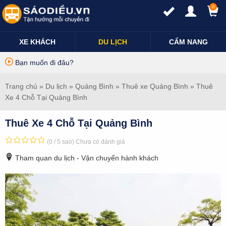
0
XE KHÁCH
DU LỊCH
CẨM NANG
Bạn muốn đi đâu?
Trang chủ
»
Du lịch
»
Quảng Bình
»
Thuê xe Quảng Bình
» Thuê
Xe 4 Chỗ Tại Quảng Bình
Thuê Xe 4 Chỗ Tại Quảng Bình
(0 / 5 sao)
Chưa có đánh giá
Tham quan du lịch - Vận chuyển hành khách