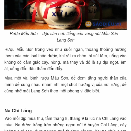
Rượu Mẫu Sơn – đặc sản nức tiếng của vùng núi Mẫu Sơn –
Lạng Sơn
Rượu Mẫu Sơn trong veo như suối ngàn, thoang thoảng hương
thơm của các loại thảo dược, khi rót ra chén thì sủi tăm, uống vào
không có cảm giác cay, nồng, mà thay và đó là sự dịu ngọt, êm
ái, uống đến đâu thấm đến đấy.
Mua một vài bình rượu Mẫu Sơn, để đem tặng người thân của
mình để cùng nhau nhâm nhi một chút hương vị của núi rừng, để
cùng nhớ một Lạng Sơn theo một phong vị đặc biệt.
Na Chi Lăng
Vào mỗi dịp mùa thu, tầm tháng 8, tháng 9 là lúc na Chi Lăng vào
mùa. Na được trồng trên những ngọn núi ở huyện Chi Lăng, cây