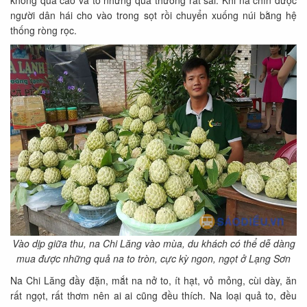
không quá cao và to nhưng quả thường rất sai. Khi na chín được
người dân hái cho vào trong sọt rồi chuyển xuống núi bằng hệ
thống ròng rọc.
Vào dịp giữa thu, na Chi Lăng vào mùa, du khách có thể dễ dàng
mua được những quả na to tròn, cực kỳ ngon, ngọt ở Lạng Sơn
Na Chi Lăng đầy đặn, mắt na nở to, ít hạt, vỏ mỏng, cùi dày, ăn
rất ngọt, rất thơm nên ai ai cũng đều thích. Na loại quả to, đều