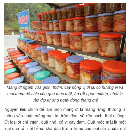
Măng ớt ngâm vừa giòn, thơm, cay nồng vị ớt lại có hương vị và
mùi thơm dễ chịu của quả móc mật, ăn rất ngon miệng, nhất là
vào dịp những ngày đông tháng giá
Nguyên liêu chính để làm món măng ớt là măng rừng, thường là
măng vầu hoặc măng mai to, tròn, đem về rửa sạch, thái miếng.
Ớt loại ớt chỉ thiên, quả nhỏ, có vị cay đậm. Quả móc mật là một
loại quả rất nổi tiếng, khá đặc trưng trong các loại gia vị của núi