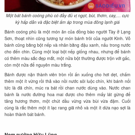
Một bát bánh coóng phù có đầy đủ vị ngọt, bùi, thơm, cay,… cực
kỳ hấp dẫn và đặc biệt ấm áp trong mùa đông lạnh giá
Bánh coóng phù là một món ăn của đồng bào người Tày ở Lạng
Sơn, thoạt nhìn cũng tương tự món bánh trôi của người Kinh. Vỏ
bánh cũng bằng bột nếp và nhân bằng đậu xanh, nấu trong nước
cho đến chin. Cùng một loại bột nếp giống nhau, nhưng để bánh
có thêm màu sắc đẹp mắt, một nửa bột thường được trộn với gấc,
còn một nửa để nguyên màu trắng.
Bánh được nặn thành viên tròn rồi ấn xuống cho hơi dẹt, chấm
thêm một ít vừng rồi thả vào nồi nước sôi luộc chín, khi bánh nổi
tức là đã chín, múc ra bát rồi chan nước dùng vào. Nước chan
bánh là nước đường hoa mai được cho thêm mấy lát gừng để
tăng hương thơm, một chút dầu vừng vừa bùi vừa đậm. Cuối
cùng là rắc thêm một ít lạc rang giã nhỏ và một ít dừa nạo sợi là
hoàn thành bát bánh.
Nem nướng Hữu Lũng