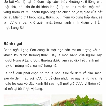
Úp bát vào, lật lại rồi đem hấp cách thủy khoảng 4, 5 tiếng cho
thật nhừ, đến khi ăn thì khéo léo lật úp bát thịt ra đĩa, một màu
vàng ruộm và mùi thơm ngào ngạt sẽ chinh phục vị giác của bất
cứ ai. Miếng thịt béo, ngậy, thơm, bùi, mềm vô cùng hấp dẫn, sẽ
là hương vị bạn khó quên nhất trong hành trình khám phá ẩm
thực Lạng Sơn.
Bánh ngải
Bánh ngải Lạng Sơn cũng là một đặc sản rất ấn tượng với du
khách khi được thưởng thức. Đây là món bánh của người Tày,
người Nùng ở Lạng Sơn, thường được làm vào dịp Tết thanh minh
hay khi mừng mùa lúa mới hàng năm.
Lá ngải cứu phải chọn những lá non, tươi rồi đem về rửa sạch,
sau đó đem nấu với nước tro để chín nhừ. Tro này là tro nứa, tre
hoặc tro của vỏ đậu xanh thì rau ngải mới giữ được vị thơm vốn
có mà lại bỏ được vị đắng.