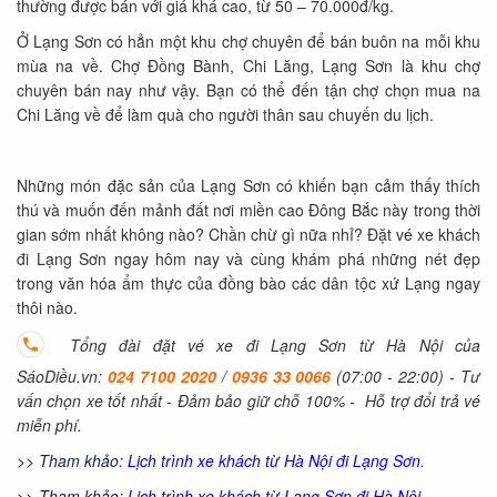
thường được bán với giá khá cao, từ 50 – 70.000đ/kg.
Ở Lạng Sơn có hẳn một khu chợ chuyên để bán buôn na mỗi khu
mùa na về. Chợ Đồng Bành, Chi Lăng, Lạng Sơn là khu chợ
chuyên bán nay như vậy. Bạn có thể đến tận chợ chọn mua na
Chi Lăng về để làm quà cho người thân sau chuyến du lịch.
Những món đặc sản của Lạng Sơn có khiến bạn cảm thấy thích
thú và muốn đến mảnh đất nơi miền cao Đông Bắc này trong thời
gian sớm nhất không nào? Chần chừ gì nữa nhỉ? Đặt vé xe khách
đi Lạng Sơn ngay hôm nay và cùng khám phá những nét đẹp
trong văn hóa ẩm thực của đồng bào các dân tộc xứ Lạng ngay
thôi nào.
Tổng đài đặt vé xe đi Lạng Sơn từ Hà Nội của
SáoDiều.vn:
024 7100 2020
/
0936 33 0066
(07:00 - 22:00) - Tư
vấn chọn xe tốt nhất - Đảm bảo giữ chỗ 100% -
Hỗ trợ đổi trả vé
miễn phí.
>> Tham khảo:
Lịch trình xe khách từ Hà Nội đi Lạng Sơn
.
>> Tham khảo:
Lịch trình xe khách từ Lạng Sơn đi Hà Nội
.