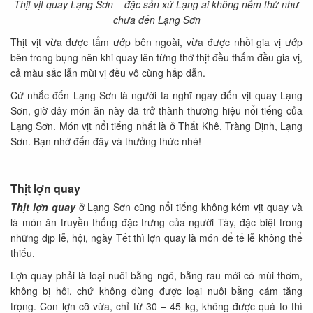
Thịt vịt quay Lạng Sơn – đặc sản xứ Lạng ai không nếm thử như
chưa đến Lạng Sơn
Thịt vịt vừa được tẩm ướp bên ngoài, vừa được nhồi gia vị ướp
bên trong bụng nên khi quay lên từng thớ thịt đều thấm đều gia vị,
cả màu sắc lẫn mùi vị đều vô cùng hấp dẫn.
Cứ nhắc đến Lạng Sơn là người ta nghĩ ngay đến vịt quay Lạng
Sơn, giờ đây món ăn này đã trở thành thương hiệu nổi tiếng của
Lạng Sơn. Món vịt nổi tiếng nhất là ở Thất Khê, Tràng Định, Lạng
Sơn. Bạn nhớ đến đây và thưởng thức nhé!
Thịt lợn quay
Thịt lợn quay
ở Lạng Sơn cũng nổi tiếng không kém vịt quay và
là món ăn truyền thống đặc trưng của người Tày, đặc biệt trong
những dịp lễ, hội, ngày Tết thì lợn quay là món để tế lễ không thể
thiếu.
Lợn quay phải là loại nuôi bằng ngô, bằng rau mới có mùi thơm,
không bị hôi, chứ không dùng được loại nuôi bằng cám tăng
trọng. Con lợn cỡ vừa, chỉ từ 30 – 45 kg, không được quá to thì