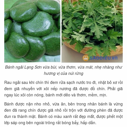
Bánh ngải Lạng Sơn vừa bùi, vừa thơm, vừa mát, nhẹ nhàng như
hương vị của núi rừng
Rau ngải sau khi chín thì đem rửa sạch nước tro đi, nhặt bỏ xơ rồi
đem giã nhuyễn với xôi nếp nương đã được đồ chín. Phải giã
ngay lúc xôi còn nóng, bánh mới dẻo và thơm, mềm, mịn.
Bánh được nặn nho nhỏ, vừa ăn, bên trong nhân bánh là vừng
đen đã rang chín được giã nhỏ rồi trộn với đường phèn đã được
đun ra thành mật. Bánh có màu xanh rất đẹp mắt, được phết một
lớp sáp ong bên ngoài trông rất bóng bẩy, hấp dẫn.