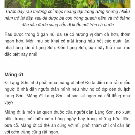
Trước đây rau thường chỉ mọc hoang dại trong rừng nhưng nhiều
năm trở lại đây, rau đã được bà con trồng quanh năm và trở thành
đặc sản được cung cấp đi khắp nơi trên cả nước
Rau được trồng ở gần núi đá sẽ có hương vị đậm đà hơn, thơm
ngon hơn. Món rau bò khai có mặt trong hầu hết các quán ăn,
nhà hàng lớn ở Lạng Sơn. Đến Lạng Sơn, bạn hãy thử món rau
đặc biệt này nhé!
Măng ớt
Đi Lạng Sơn, nhớ phải mua măng ớt nhé! Đó là điều mà rất nhiều
người ở nhà dặn người thân mình nếu như họ có dịp đến du lịch
Lạng Sơn. Măng ớt Lạng Sơn tại sao lại ngon và nổi tiếng như
vậy?
Măng ớt là món ăn quen thuộc của người dân Lạng Sơn, nó xuất
hiện trong mỗi bữa cơm hàng ngày hay trong những bữa tiệc,
bữa cỗ. Măng ớt có thể ăn cùng với mì, phở, thậm chí chỉ cần ăn
với cơm trắng cũng rất ngon.