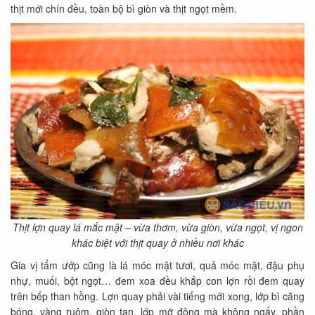
thịt mới chín đều, toàn bộ bì giòn và thịt ngọt mềm.
Thịt lợn quay lá mắc mật – vừa thơm, vừa giòn, vừa ngọt, vị ngon
khác biệt với thịt quay ở nhiều nơi khác
Gia vị tẩm ướp cũng là lá móc mật tươi, quả móc mật, đậu phụ
nhự, muối, bột ngọt… đem xoa đều khắp con lợn rồi đem quay
trên bếp than hồng. Lợn quay phải vài tiếng mới xong, lớp bì căng
bóng, vàng ruộm, giòn tan, lớp mỡ đông mà không ngấy, phần