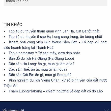
khám khá nhé!
TIN KHÁC
Top 10 du thuyền tham quan vịnh Lan Hạ, Cát Bà tốt nhất
Top 10 du thuyền 5 sao Hạ Long sang trọng, ấn tượng nhất
Khám phá công viên Sun World Sầm Sơn - Tổ hợp vui chơi
siêu hoành tráng tại Thanh Hoá
Top 5 homestay Y Tý săn mây, view đẹp nhất
Bản đồ du lịch Hà Giang (Ha Giang Loop)
Đặc sản Hạ Long: ăn gì, mua gì làm quà?
Đặc sản Huế: ăn gì, mua gì làm quà?
Đặc sản Cát Bà: ăn gì, mua gì làm quà?
Kinh nghiệm du lịch Viêng Chăn: xứ sở bình yên của đất nước
Triệu Voi
Thăm LuôngPrabang – chiêm ngưỡng vẻ đẹp đất cố đô Lào
Về chúng tôi