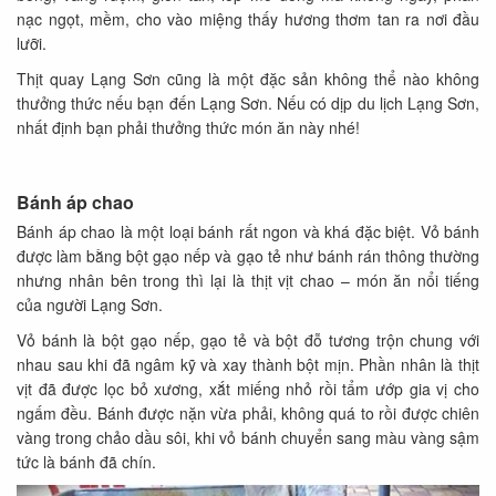
nạc ngọt, mềm, cho vào miệng thấy hương thơm tan ra nơi đầu
lưỡi.
Thịt quay Lạng Sơn cũng là một đặc sản không thể nào không
thưởng thức nếu bạn đến Lạng Sơn. Nếu có dịp du lịch Lạng Sơn,
nhất định bạn phải thưởng thức món ăn này nhé!
Bánh áp chao
Bánh áp chao là một loại bánh rất ngon và khá đặc biệt. Vỏ bánh
được làm bằng bột gạo nếp và gạo tẻ như bánh rán thông thường
nhưng nhân bên trong thì lại là thịt vịt chao – món ăn nổi tiếng
của người Lạng Sơn.
Vỏ bánh là bột gạo nếp, gạo tẻ và bột đỗ tương trộn chung với
nhau sau khi đã ngâm kỹ và xay thành bột mịn. Phần nhân là thịt
vịt đã được lọc bỏ xương, xắt miếng nhỏ rồi tẩm ướp gia vị cho
ngấm đều. Bánh được nặn vừa phải, không quá to rồi được chiên
vàng trong chảo dầu sôi, khi vỏ bánh chuyển sang màu vàng sậm
tức là bánh đã chín.