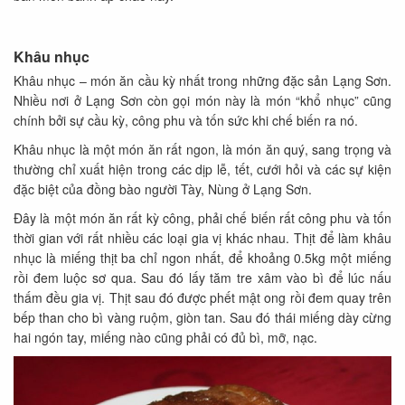
Khâu nhục
Khâu nhục – món ăn cầu kỳ nhất trong những đặc sản Lạng Sơn.
Nhiều nơi ở Lạng Sơn còn gọi món này là món “khổ nhục” cũng
chính bởi sự cầu kỳ, công phu và tốn sức khi chế biến ra nó.
Khâu nhục là một món ăn rất ngon, là món ăn quý, sang trọng và
thường chỉ xuất hiện trong các dịp lễ, tết, cưới hỏi và các sự kiện
đặc biệt của đồng bào người Tày, Nùng ở Lạng Sơn.
Đây là một món ăn rất kỳ công, phải chế biến rất công phu và tốn
thời gian với rất nhiều các loại gia vị khác nhau. Thịt để làm khâu
nhục là miếng thịt ba chỉ ngon nhất, để khoảng 0.5kg một miếng
rồi đem luộc sơ qua. Sau đó lấy tăm tre xâm vào bì để lúc nấu
thấm đều gia vị. Thịt sau đó được phết mật ong rồi đem quay trên
bếp than cho bì vàng ruộm, giòn tan. Sau đó thái miếng dày cừng
hai ngón tay, miếng nào cũng phải có đủ bì, mỡ, nạc.