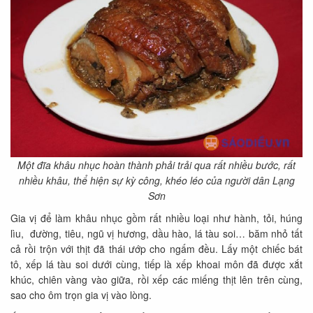
Một đĩa khâu nhục hoàn thành phải trải qua rất nhiều bước, rất
nhiều khâu, thể hiện sự kỳ công, khéo léo của người dân Lạng
Sơn
Gia vị để làm khâu nhục gồm rất nhiều loại như hành, tỏi, húng
lìu, đường, tiêu, ngũ vị hương, dầu hào, lá tàu soi… băm nhỏ tất
cả rồi trộn với thịt đã thái ướp cho ngấm đều. Lấy một chiếc bát
tô, xếp lá tàu soi dưới cùng, tiếp là xếp khoai môn đã được xắt
khúc, chiên vàng vào giữa, rồi xếp các miếng thịt lên trên cùng,
sao cho ôm trọn gia vị vào lòng.