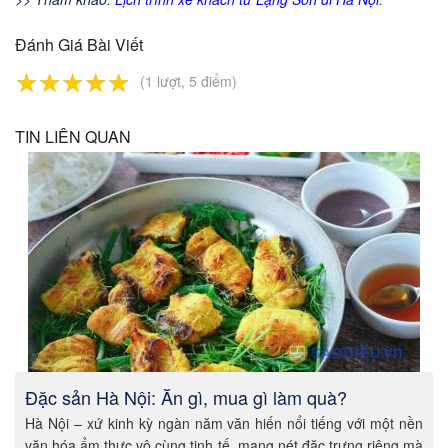
Đánh Giá Bài Viết
☆
★
☆
★
☆
★
☆
★
☆
★
(1 lượt, 5 điểm)
TIN LIÊN QUAN
Đặc sản Hà Nội: Ăn gì, mua gì làm quà?
Hà Nội – xứ kinh kỳ ngàn năm văn hiến nổi tiếng với một nền
văn hóa ẩm thực vô cùng tinh tế, mang nét đặc trưng riêng mà