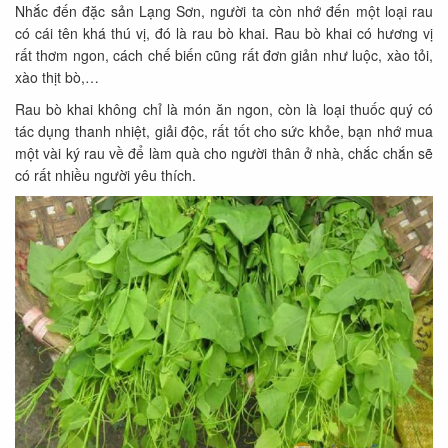
Nhắc đến đặc sản Lạng Sơn, người ta còn nhớ đến một loại rau
có cái tên khá thú vị, đó là rau bò khai. Rau bò khai có hương vị
rất thơm ngon, cách chế biến cũng rất đơn giản như luộc, xào tỏi,
xào thịt bò,…
Rau bò khai không chỉ là món ăn ngon, còn là loại thuốc quý có
tác dụng thanh nhiệt, giải độc, rất tốt cho sức khỏe, bạn nhớ mua
một vài ký rau về để làm quà cho người thân ở nhà, chắc chắn sẽ
có rất nhiều người yêu thích.