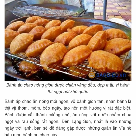
Bánh áp chao nóng giòn được chiên vàng đều, đẹp mắt, vị bánh
thì ngọt bùi khó quên
Bánh áp chao ăn nóng mới ngon, vỏ bánh giòn tan, nhân bánh là
thịt vịt thơm, mềm, béo ngậy, tạo nên một hương vị rất đặc biệt.
Bánh được cắt thành miếng nhỏ, ăn cùng với nước chấm chua
ngọt và rau sống rất ngon. Đến Lạng Sơn, nhất là vào những
ngày trời lạnh, bạn sẽ dễ dàng gặp được những quán ăn vỉa hè
bán món bánh áp chao này.