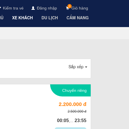
0
Kiểm tra vé
Đăng nhập
Giỏ hàng
HỦ
XE KHÁCH
DU LỊCH
CẨM NANG
Sắp xếp
Chuyến riêng
2.200.000 đ
2.500.000 đ
00:05
23:55
,...