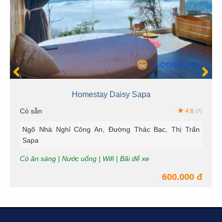
Homestay Daisy Sapa
Có sẵn
4.6
(7)
Ngõ Nhà Nghỉ Công An, Đường Thác Bạc, Thị Trấn
Sapa
Có ăn sáng | Nước uống | Wifi | Bãi để xe
600.000 đ