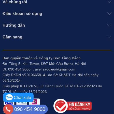
Về chúng tôi
Điều khoản sử dụng
Hướng dẫn
Cẩm nang
Bản quyền thuộc về Công ty Sơn Tùng Bách
Đc: Tầng 5, Kite Tower, KĐT Mới Cầu Bươu, Hà Nội
Đt:
090 454 9000
,
travel.saodieu@gmail.com
Giấy ĐKDN số 0106658141 do
Sở KH&ĐT Hà Nội cấp ngày
06/10/2014
Giấy phép KD Dịch Vụ Lữ Hành Quốc Tế số 01-2129/2023 do
TCDL cấp ngày 16/01/2023
Chat zalo
090 454 9000