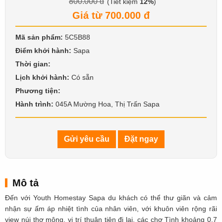
800.000 đ
(Tiết kiệm
12%
)
Giá từ 700.000 đ
Mã sản phẩm:
5C5B88
Điểm khởi hành:
Sapa
Thời gian:
Lịch khởi hành:
Có sẵn
Phương tiện:
Hành trình:
045A Mường Hoa, Thị Trấn Sapa
Gửi yêu cầu
Đặt ngay
Mô tả
Đến với Youth Homestay Sapa du khách có thể thư giãn và cảm
nhận sự ấm áp nhiệt tình của nhân viên, với khuôn viên rộng rãi
view núi thơ mộng, vị trí thuận tiện đi lại, các chợ Tình khoảng 0.7