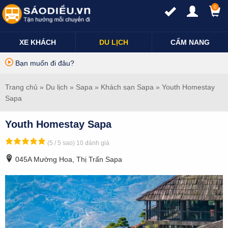
0
XE KHÁCH
DU LỊCH
CẨM NANG
Bạn muốn đi đâu?
Trang chủ
»
Du lịch
»
Sapa
»
Khách sạn Sapa
» Youth Homestay
Sapa
Youth Homestay Sapa
(5 / 5 sao)
10 đánh giá
045A Mường Hoa, Thị Trấn Sapa