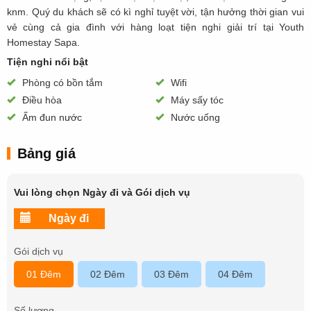
knm. Quý du khách sẽ có kì nghỉ tuyệt vời, tận hưởng thời gian vui
vẻ cùng cả gia đình với hàng loạt tiện nghi giải trí tại Youth
Homestay Sapa.
Tiện nghi nổi bật
Phòng có bồn tắm
Wifi
Điều hòa
Máy sấy tóc
Ấm đun nước
Nước uống
Bảng giá
Vui lòng chọn Ngày đi và Gói dịch vụ
Gói dịch vụ
01 Đêm
02 Đêm
03 Đêm
04 Đêm
Số lượng