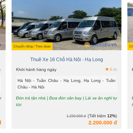
Chuyến riêng / Theo đoàn
Ch
Thuê Xe 16 Chỗ Hà Nội - Hạ Long
Khởi hành hàng ngày
5
)
(6)
Hà Nội - Tuần Châu - Hạ Long, Hạ Long - Tuần
Châu - Hà Nội
ự
Đón trả tận nhà | Đưa đón sân bay | Lái xe ăn nghỉ tự
túc
(Tiết kiệm
12%
)
1.250.000 đ
đ
2.200.000 đ