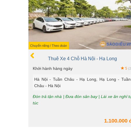
Chuyến riêng / Theo đoàn
Thuê Xe 4 Chỗ Hà Nội - Hạ Long
Khởi hành hàng ngày
5
(2
Hà Nội - Tuần Châu - Hạ Long, Hạ Long - Tuần
Châu - Hà Nội
Đón trả tận nhà | Đưa đón sân bay | Lái xe ăn nghỉ t
túc
1.100.000 