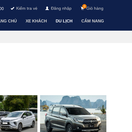
0
Kiểm tra vé
Đăng nhập
Giỏ hàng
00
ANG CHỦ
XE KHÁCH
DU LỊCH
CẨM NANG