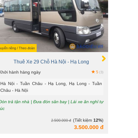
uyến riêng / Theo đoàn
Chuyến riêng 
Thuê Xe 29 Chỗ Hà Nội - Hạ Long
T
Khởi hành hàng ngày
Khởi hàn
5
(3)
Hà Nội - Tuần Châu - Hạ Long, Hạ Long - Tuần
Hà Nội 
Châu - Hà Nội
Châu - H
Đón trả tận nhà | Đưa đón sân bay | Lái xe ăn nghỉ tự
Đón trả t
túc
túc
(Tiết kiệm
12%
)
2.500.000 đ
3.500.000 đ