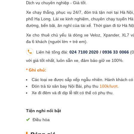
Dịch vụ chuyên nghiệp - Giá tốt.
Xe chạy thẳng, phục vụ 24/7, đón trả tận nơi tại Hà Nộ
phố Hạ Long. Lái xe kinh nghiệm, chuyên chạy tuyến Hà N
đường, bến bãi, ăn nghỉ của tài xế. Thời gian đi từ Hà 
Xe cho thuê chủ yếu là dòng xe Veloz, Xpander, XL7 và
đa 6 khách (người lớn + trẻ em).
Liên hệ tổng đài:
024 7100 2020
/
0936 33 0066
(0
với giá tốt nhất, luôn sẵn xe, đảm bảo giữ xe 100%.
* Ghi chú:
Các loại xe được sắp xếp ngẫu nhiên. Hành khách có 
Đón trả từ sân bay Nội Bài, phụ thu
100k/lượt
.
Xe đi đêm và đi dịp lễ tết có thể có phụ thu.
Tiện nghi nổi bật
Điều hòa