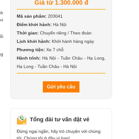
Giá từ 1.300.000 đ
nh
Mã sản phẩm:
203041
ầu
Điểm khởi hành:
Hà Nội
Thời gian:
Chuyến riêng / Theo đoàn
ối
Lịch khởi hành:
Khởi hành hàng ngày
Phương tiện:
Xe 7 chỗ
ng
Hành trình:
Hà Nội - Tuần Châu - Hạ Long,
Hạ Long - Tuần Châu - Hà Nội
Gửi yêu cầu
Tổng đài tư vấn đặt vé
Đừng ngại ngần, hãy trò chuyện với chúng
tôi. Chúng tôi ở đây vì bạn!