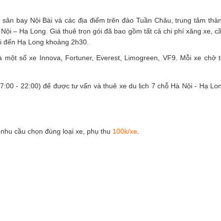
i, sân bay Nội Bài và các địa điểm trên đảo Tuần Châu, trung tâm thà
ội – Hạ Long. Giá thuê trọn gói đã bao gồm tất cả chi phí xăng xe, c
Nội đến Hạ Long khoảng 2h30.
 một số xe Innova, Fortuner, Everest, Limogreen, VF9. Mỗi xe chở t
7:00 - 22:00)
để được tư vấn và thuê xe du lịch 7 chỗ Hà Nội - Hạ Lo
nhu cầu chọn đúng loại xe, phụ thu
100k/xe
.