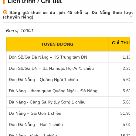
Lịch trình / Chi tiết
Bảng giá thuê xe du lịch 45 chỗ tại Đà Nẵng theo lượt
(chuyến riêng)
Đơn vị: 1000đ.
GIÁ THUÊ
TUYẾN ĐƯỜNG
Đón SB/Ga Đà Nẵng – KS Trung tâm ĐN
1.100
Đón SB/Ga ĐN – Bà Nà hoặc Hội An/1 chiều
2.200
Đón Đà Nẵng – Quãng Ngãi 1 chiều
5.600
Đà Nẵng – tham quan Quãng Ngãi – Đà Nẵng
5.600
Đà Nẵng - Cảng Sa Kỳ (Lý Sơn) 1 chiều
5.600
Đà Nẵng – Sài Gòn 1 chiều
31.900
Đón Đà Nẵng – Huế 1 chiều
5.000
Đà Nẵng - Vinh – 1 chiều
18.700