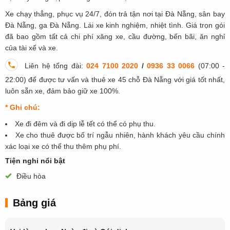
Xe chạy thẳng, phục vụ 24/7, đón trả tận nơi tại Đà Nẵng, sân bay
Đà Nẵng, ga Đà Nẵng. Lái xe kinh nghiệm, nhiệt tình. Giá trọn gói
đã bao gồm tất cả chi phí xăng xe, cầu đường, bến bãi, ăn nghỉ
của tài xế và xe.
Liên hệ tổng đài:
024 7100 2020
/
0936 33 0066
(07:00 -
22:00)
để được tư vấn và thuê xe 45 chỗ Đà Nẵng với giá tốt nhất,
luôn sẵn xe, đảm bảo giữ xe 100%.
* Ghi chú:
Xe đi đêm và đi dịp lễ tết có thể có phụ thu.
Xe cho thuê được bố trí ngẫu nhiên, hành khách yêu cầu chính
xác loại xe có thể thu thêm phụ phí.
Tiện nghi nổi bật
Điều hòa
Bảng giá