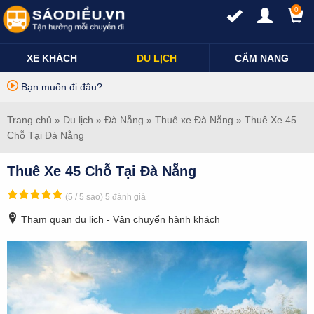
0
XE KHÁCH
DU LỊCH
CẨM NANG
Bạn muốn đi đâu?
Trang chủ
»
Du lịch
»
Đà Nẵng
»
Thuê xe Đà Nẵng
» Thuê Xe 45
Chỗ Tại Đà Nẵng
Thuê Xe 45 Chỗ Tại Đà Nẵng
(5 / 5 sao)
5 đánh giá
Tham quan du lịch - Vận chuyển hành khách