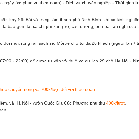
eo ngày (xe phục vụ theo đoàn) - Dịch vụ chuyên nghiệp - Thời gian li
, sân bay Nội Bài và trung tâm thành phố Ninh Bình. Lái xe kinh nghiệ
 đã bao gồm tất cả chi phí xăng xe, cầu đường, bến bãi, ăn nghỉ của t
đời mới, rộng rãi, sạch sẽ. Mỗi xe chở tối đa 28 khách (người lớn + t
(07:00 - 22:00)
để được tư vấn và thuê xe du lịch 29 chỗ Hà Nội - Ni
theo chuyến riêng và 700k/lượt đối với theo đoàn.
iệm, và Hà Nội - vườn Quốc Gia Cúc Phương phụ thu
400k/lượt
.
oàn.