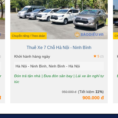
Chuyến riêng / Theo đoàn
Ch
Thuê Xe 7 Chỗ Hà Nội - Ninh Bình
Khởi hành hàng ngày
5
)
(2)
Hà Nội - Ninh Bình, Ninh Bình - Hà Nội
ự
Đón trả tận nhà | Đưa đón sân bay | Lái xe ăn nghỉ tự
túc
(Tiết kiệm
11%
)
950.000 đ
đ
900.000 đ