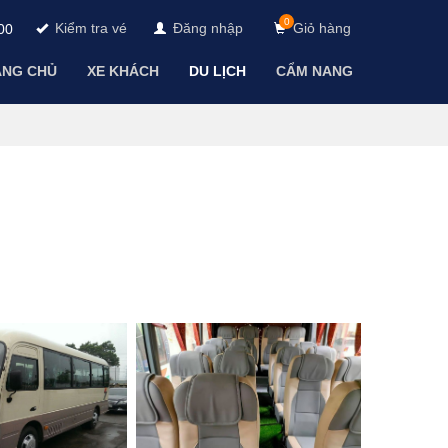
0
Kiểm tra vé
Đăng nhập
Giỏ hàng
00
ANG CHỦ
XE KHÁCH
DU LỊCH
CẨM NANG