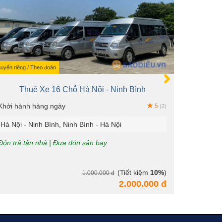
uyến riêng / Theo đoàn
Theo đoàn
Thuê Xe 16 Chỗ Hà Nội - Ninh Bình
Th
Khởi hành hàng ngày
Khởi hàn
5
(2)
Hà Nội - Ninh Bình, Ninh Bình - Hà Nội
Hà Nội -
Đón trả tận nhà | Đưa đón sân bay
Đón trả t
túc
(Tiết kiệm
10%
)
1.000.000 đ
2.000.000 đ