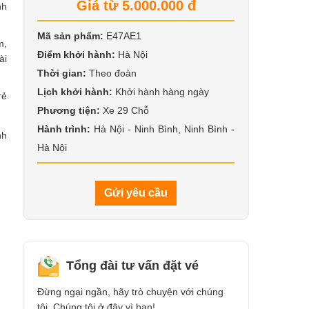
Giá từ 5.000.000 đ
nh
Mã sản phẩm:
E47AE1
m,
Điểm khởi hành:
Hà Nội
ài
Thời gian:
Theo đoàn
Lịch khởi hành:
Khởi hành hàng ngày
rẻ
Phương tiện:
Xe 29 Chỗ
Hành trình:
Hà Nội - Ninh Bình, Ninh Bình -
nh
Hà Nội
Gửi yêu cầu
Tổng đài tư vấn đặt vé
Đừng ngại ngần, hãy trò chuyện với chúng
tôi. Chúng tôi ở đây vì bạn!