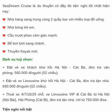
SeaDream Cruise là du thuyền có đầy đủ tiện nghi tốt nhất hiện
nay:
Nhà hàng sang trọng cùng 2 quầy bar với nhiều loại đồ uống.
Nhà bóng trẻ em.
Cầu trượt phao cảm giác mạnh.
Bể bơi lưới sang chảnh.
Thuyền Kayak mới.
Dịch vụ tuỳ chọn:
+ Đặt vé xe khách khứ hồi Hà Nội - Cát Bà, đón trả văn
phòng: 560.000 đ/người (02 chiều).
+ Đặt vé xe Limousine khứ hồi Hà Nội - Cát Bà, đón trả tận nhà:
690.000 đ/người (02 chiều).
+ Thuê xe 4/7/16/29 chỗ, xe Limousine VIP đi Cát Bà từ Hà Nội
(Nội Bài), Hải Phòng (Cát Bi), đón trả tận nhà: chỉ từ 750.000 đ/xe.
Tiện nghi nổi bật