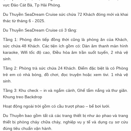
vực Đảo Cát Bà, Tp Hải Phòng.
Du Thuyền SeaDream Cruise sức chứa 72 Khách đóng mới và khai
thác từ tháng 6 - 2025.
Du Thuyền SeaDream Cruise có 3 tầng:
Tầng 1: Phòng đón tiếp đồng thời cũng là phòng ăn của Khách,
sức chứa 48 Khách. Các tiện ích gồm có: Dàn âm thanh màn hình
karaoke, Wifi tốc độ cao, Điều hòa âm trần suốt tuyến, 2 nhà vệ
sinh.
Tầng 2: Phòng trà sức chứa 24 Khách. Điểm đặc biệt là có Phòng
trẻ em có nhà bóng, đồ chơi, đọc truyện hoặc xem tivi. 1 nhà vệ
sinh.
Tầng 3: Khu check – in và ngắm cảnh, Ghế tắm nắng và thư giãn.
Khung treo Backdrop
Hoạt động ngoài trời gồm có cầu trượt phao – bể bơi lưới.
Du Thuyền bao gồm tất cả các trang thiết bị như áo phao và trang
thiết bị phòng cháy chữa cháy, nghiệp vụ y tế và dụng cụ sơ cứu
đúng tiêu chuẩn vận hành.