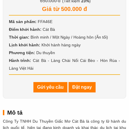
650.000 đ
(Tiết kiệm
23%
)
Giá từ 500.000 đ
Mã sản phẩm:
FFA46E
Điểm khởi hành:
Cát Bà
Thời gian:
Bình minh / Một Ngày / Hoàng hôn (Ăn tối)
Lịch khởi hành:
Khởi hành hàng ngày
Phương tiện:
Du thuyền
Hành trình:
Cát Bà - Làng Chài Nổi Cái Bèo - Hòn Rùa -
Làng Việt Hải
Gửi yêu cầu
Đặt ngay
Mô tả
Công Ty TNHH Du Thuyền Giấc Mơ Cát Bà là công ty lữ hành du
lịch quốc tế, hiện tại đang kinh doanh và khai thác du lịch tại khu