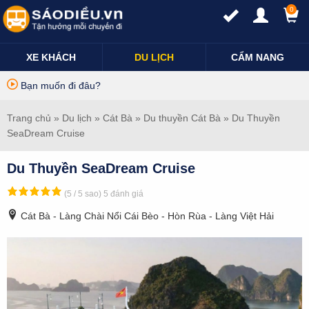
0
XE KHÁCH
DU LỊCH
CẨM NANG
Bạn muốn đi đâu?
Trang chủ
»
Du lịch
»
Cát Bà
»
Du thuyền Cát Bà
» Du Thuyền
SeaDream Cruise
Du Thuyền SeaDream Cruise
(5 / 5 sao)
5 đánh giá
Cát Bà - Làng Chài Nổi Cái Bèo - Hòn Rùa - Làng Việt Hải