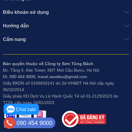
Điều khoản sử dụng
Hướng dẫn
Cẩm nang
Bản quyền thuộc về Công ty Sơn Tùng Bách
Đc: Tầng 5, Kite Tower, KĐT Mới Cầu Bươu, Hà Nội
Đt:
090 454 9000
,
travel.saodieu@gmail.com
Giấy ĐKDN số 0106658141 do
Sở KH&ĐT Hà Nội cấp ngày
06/10/2014
Giấy phép KD Dịch Vụ Lữ Hành Quốc Tế số 01-2129/2023 do
TCDL cấp ngày 16/01/2023
Chat zalo
090 454 9000