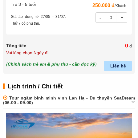
Trẻ 3 - 5 tuổi
250.000 đ
/Khách.
Giá áp dụng từ 27/05 - 31/07.
-
+
Thứ 7 có phụ thu.
0
Tổng tiền
đ
Vui lòng chọn Ngày đi
(
Chính sách trẻ em & phụ thu - cần đọc kỹ
)
Liên hệ
Lịch trình / Chi tiết
Tour ngắm bình minh vịnh Lan Hạ - Du thuyền SeaDream
(06:00 - 09:00)