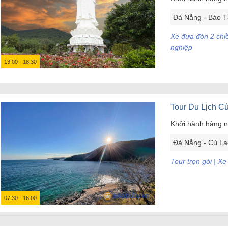
Đà Nẵng - Bảo T
Xe đưa đón 2 chi
nghiệp
13:00 - 18:30
Tour Du Lịch C
Khởi hành hàng 
Đà Nẵng - Cù La
Tour trọn gói | X
07:30 - 16:00