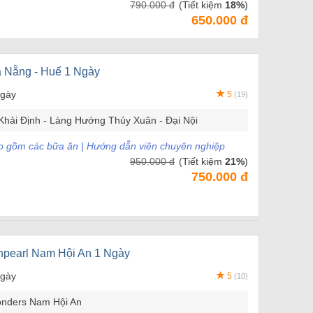
790.000 đ
(Tiết kiệm
18%
)
650.000 đ
à Nẵng - Huế 1 Ngày
ngày
5
(19)
Khải Định - Làng Hướng Thủy Xuân - Đại Nội
Bao gồm các bữa ăn | Hướng dẫn viên chuyên nghiệp
950.000 đ
(Tiết kiệm
21%
)
750.000 đ
inpearl Nam Hội An 1 Ngày
ngày
5
(10)
onders Nam Hội An