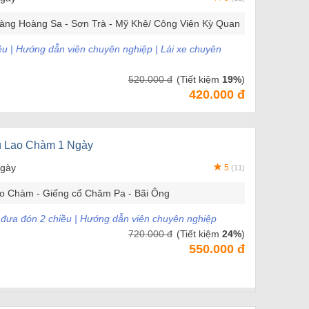
àng Hoàng Sa - Sơn Trà - Mỹ Khê/ Công Viên Kỳ Quan
ều | Hướng dẫn viên chuyên nghiệp | Lái xe chuyên
520.000 đ
(Tiết kiệm
19%
)
420.000 đ
ù Lao Chàm 1 Ngày
ngày
5
(11)
o Chàm - Giếng cổ Chăm Pa - Bãi Ông
e đưa đón 2 chiều | Hướng dẫn viên chuyên nghiệp
720.000 đ
(Tiết kiệm
24%
)
550.000 đ