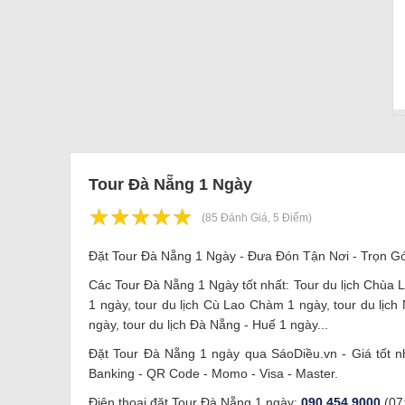
Tour Đà Nẵng 1 Ngày
☆
★
☆
★
☆
★
☆
★
☆
★
(85 Đánh Giá, 5 Điểm)
Đặt Tour Đà Nẵng 1 Ngày - Đưa Đón Tận Nơi - Trọn Gó
Các Tour Đà Nẵng 1 Ngày tốt nhất: Tour du lịch Chùa 
1 ngày, tour du lịch Cù Lao Chàm 1 ngày, tour du lịc
ngày, tour du lịch Đà Nẵng - Huế 1 ngày...
Đặt Tour Đà Nẵng 1 ngày qua SáoDiều.vn - Giá tốt nh
Banking - QR Code - Momo - Visa - Master.
Điện thoại đặt Tour Đà Nẵng 1 ngày:
090 454 9000
(07