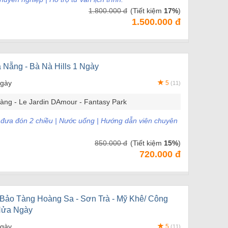
1.800.000 đ
(Tiết kiệm
17%
)
1.500.000 đ
 Nẵng - Bà Nà Hills 1 Ngày
ngày
5
(11)
àng - Le Jardin DAmour - Fantasy Park
e đưa đón 2 chiều | Nước uống | Hướng dẫn viên chuyên
850.000 đ
(Tiết kiệm
15%
)
720.000 đ
 Bảo Tàng Hoàng Sa - Sơn Trà - Mỹ Khê/ Công
Nửa Ngày
ngày
5
(11)