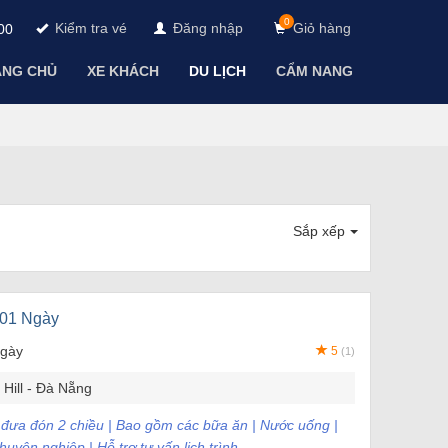
0
Kiểm tra vé
Đăng nhập
Giỏ hàng
00
ANG CHỦ
XE KHÁCH
DU LỊCH
CẨM NANG
Sắp xếp
 01 Ngày
ngày
5
(1)
Hill - Đà Nẵng
e đưa đón 2 chiều | Bao gồm các bữa ăn | Nước uống |
uyên nghiệp | Hỗ trợ tư vấn lịch trình.