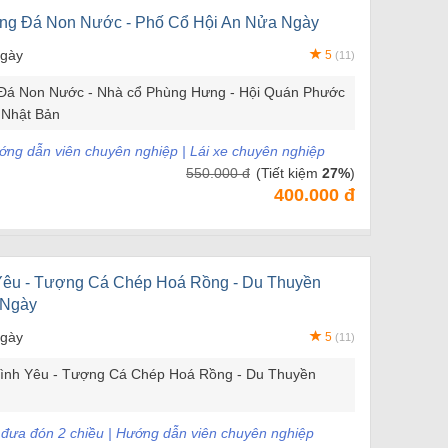
àng Đá Non Nước - Phố Cổ Hội An Nửa Ngày
ngày
5
(11)
Đá Non Nước - Nhà cổ Phùng Hưng - Hội Quán Phước
 Nhật Bản
ướng dẫn viên chuyên nghiệp | Lái xe chuyên nghiệp
550.000 đ
(Tiết kiệm
27%
)
400.000 đ
Yêu - Tượng Cá Chép Hoá Rồng - Du Thuyền
 Ngày
ngày
5
(11)
ình Yêu - Tượng Cá Chép Hoá Rồng - Du Thuyền
e đưa đón 2 chiều | Hướng dẫn viên chuyên nghiệp