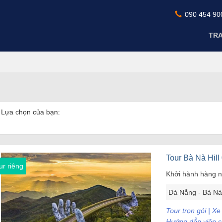
090 454 90
TR
Lựa chọn của bạn:
Tour Bà Nà Hill
ur riêng
Khởi hành hàng 
Đà Nẵng - Bà Nà 
Tour trọn gói | X
Hướng dẫn viên ch