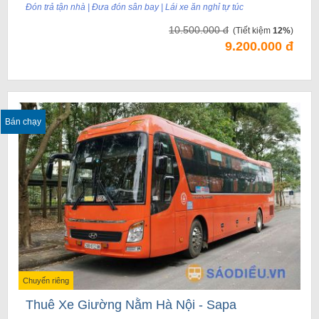
Đón trả tận nhà | Đưa đón sân bay | Lái xe ăn nghỉ tự túc
10.500.000 đ
(Tiết kiệm
12%
)
9.200.000 đ
Bán chạy
Chuyến riêng
Thuê Xe Giường Nằm Hà Nội - Sapa