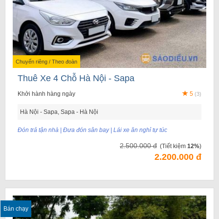
Chuyến riêng / Theo đoàn
Thuê Xe 4 Chỗ Hà Nội - Sapa
Khởi hành hàng ngày
5
(3)
Hà Nội - Sapa, Sapa - Hà Nội
Đón trả tận nhà | Đưa đón sân bay | Lái xe ăn nghỉ tự túc
2.500.000 đ
(Tiết kiệm
12%
)
2.200.000 đ
Bán chạy