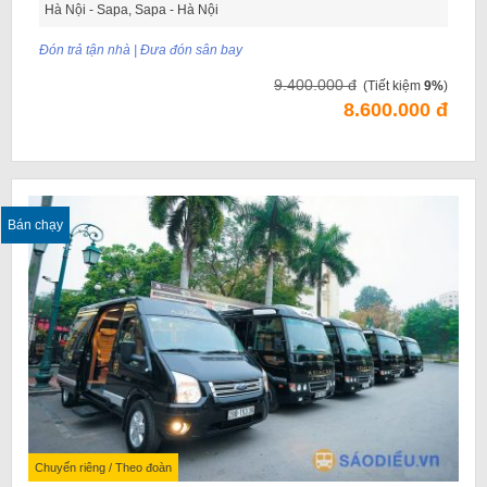
Hà Nội - Sapa, Sapa - Hà Nội
Đón trả tận nhà | Đưa đón sân bay
9.400.000 đ
(Tiết kiệm
9%
)
8.600.000 đ
Bán chạy
Chuyến riêng / Theo đoàn