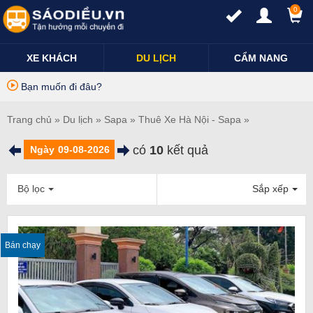
0
XE KHÁCH
DU LỊCH
CẨM NANG
Bạn muốn đi đâu?
Trang chủ
»
Du lịch
»
Sapa
»
Thuê Xe Hà Nội - Sapa
»
có
10
kết quả
Ngày
Bộ lọc
Sắp xếp
Bán chạy