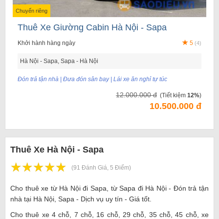
Chuyến riêng
Thuê Xe Giường Cabin Hà Nội - Sapa
Khởi hành hàng ngày
5
(4)
Hà Nội - Sapa, Sapa - Hà Nội
Đón trả tận nhà | Đưa đón sân bay | Lái xe ăn nghỉ tự túc
12.000.000 đ
(Tiết kiệm
12%
)
10.500.000 đ
Thuê Xe Hà Nội - Sapa
☆
★
☆
★
☆
★
☆
★
☆
★
(91 Đánh Giá, 5 Điểm)
Cho thuê xe từ Hà Nội đi Sapa, từ Sapa đi Hà Nội - Đón trả tận
nhà tại Hà Nội, Sapa - Dịch vụ uy tín - Giá tốt.
Cho thuê xe 4 chỗ, 7 chỗ, 16 chỗ, 29 chỗ, 35 chỗ, 45 chỗ, xe