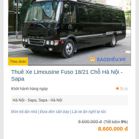
Theo đoàn
Thuê Xe Limousine Fuso 18/21 Chỗ Hà Nội -
Sapa
Khởi hành hàng ngày
5
(4)
Hà Nội - Sapa, Sapa - Hà Nội
Đón trả tận nhà | Đưa đón sân bay | Lái xe ăn nghỉ tự túc
9.500.000 đ
(Tiết kiệm
9%
)
8.600.000 đ