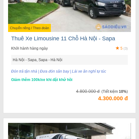
Chuyến riêng / Theo đoàn
Thuê Xe Limousine 11 Chỗ Hà Nội - Sapa
Khởi hành hàng ngày
5
(3)
Hà Nội - Sapa, Sapa - Hà Nội
Đón trả tận nhà | Đưa đón sân bay | Lái xe ăn nghỉ tự túc
Giảm thêm 100k/xe khi đặt khứ hồi
4.800.000 đ
(Tiết kiệm
10%
)
4.300.000 đ