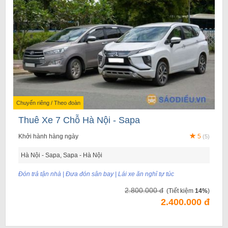
Chuyến riêng / Theo đoàn
Thuê Xe 7 Chỗ Hà Nội - Sapa
Khởi hành hàng ngày
5
(5)
Hà Nội - Sapa, Sapa - Hà Nội
Đón trả tận nhà | Đưa đón sân bay | Lái xe ăn nghỉ tự túc
2.800.000 đ
(Tiết kiệm
14%
)
2.400.000 đ