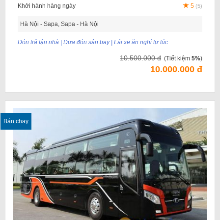
Khởi hành hàng ngày
5
(5)
Hà Nội - Sapa, Sapa - Hà Nội
Đón trả tận nhà | Đưa đón sân bay | Lái xe ăn nghỉ tự túc
10.500.000 đ
(Tiết kiệm
5%
)
10.000.000 đ
Bán chạy