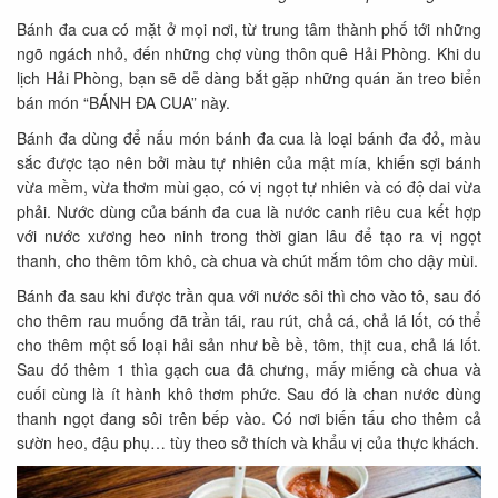
Bánh đa cua có mặt ở mọi nơi, từ trung tâm thành phố tới những
ngõ ngách nhỏ, đến những chợ vùng thôn quê Hải Phòng. Khi du
lịch Hải Phòng, bạn sẽ dễ dàng bắt gặp những quán ăn treo biển
bán món “BÁNH ĐA CUA” này.
Bánh đa dùng để nấu món bánh đa cua là loại bánh đa đỏ, màu
sắc được tạo nên bởi màu tự nhiên của mật mía, khiến sợi bánh
vừa mềm, vừa thơm mùi gạo, có vị ngọt tự nhiên và có độ dai vừa
phải. Nước dùng của bánh đa cua là nước canh riêu cua kết hợp
với nước xương heo ninh trong thời gian lâu để tạo ra vị ngọt
thanh, cho thêm tôm khô, cà chua và chút mắm tôm cho dậy mùi.
Bánh đa sau khi được trần qua với nước sôi thì cho vào tô, sau đó
cho thêm rau muống đã trần tái, rau rút, chả cá, chả lá lốt, có thể
cho thêm một số loại hải sản như bề bề, tôm, thịt cua, chả lá lốt.
Sau đó thêm 1 thìa gạch cua đã chưng, mấy miếng cà chua và
cuối cùng là ít hành khô thơm phức. Sau đó là chan nước dùng
thanh ngọt đang sôi trên bếp vào. Có nơi biến tấu cho thêm cả
sườn heo, đậu phụ… tùy theo sở thích và khẩu vị của thực khách.