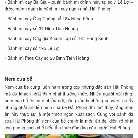
- Bánh mì cay Bà Già – quán bánh mì chính hiệu tại số 7 Lê Lợi –
được mệnh danh là bánh mì cay ngon nhất Hải Phòng
- Bánh mì cay Ông Cuông số 184 Hàng Kênh
- Bánh mì cay số 37 Đinh Tiên Hoàng
- Bánh mì cay Ông già Khánh Lạp số 181 Hàng Kênh
- Bánh mì cay số 195 Lê Lợi
- Bánh mì Pate Cay số 28 Đinh Tiên Hoàng
Nem cua bể
Nem cua bể cũng luôn nằm trong top những đặc sản Hải Phòng
mà du khách nhất định phải thưởng thức. Nhiều người nói rằng,
nem cua bể thì có ở nhiều nơi, cũng vẫn là những nguyên liệu ấy
nhưng phải ăn đến nem cua bể Hải Phòng thì mới thấy rằng món
ăn này thực sự là một “món ngon xuất sắc”. Cùng với bánh đa
cua Hải Phòng thì nem cua bể chính là món ăn đại diện rõ nhất
cho phong cách chế biến ẩm thực độc đáo của người Hải Phòng.