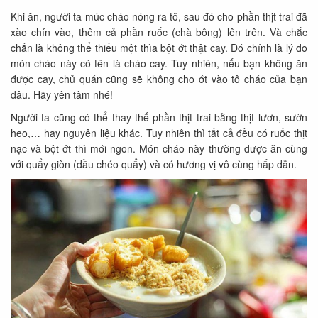
Khi ăn, người ta múc cháo nóng ra tô, sau đó cho phần thịt trai đã
xào chín vào, thêm cả phần ruốc (chà bông) lên trên. Và chắc
chắn là không thể thiếu một thìa bột ớt thật cay. Đó chính là lý do
món cháo này có tên là cháo cay. Tuy nhiên, nếu bạn không ăn
được cay, chủ quán cũng sẽ không cho ớt vào tô cháo của bạn
đâu. Hãy yên tâm nhé!
Người ta cũng có thể thay thế phần thịt trai bằng thịt lươn, sườn
heo,… hay nguyên liệu khác. Tuy nhiên thì tất cả đều có ruốc thịt
nạc và bột ớt thì mới ngon. Món cháo này thường được ăn cùng
với quẩy giòn (dầu chéo quẩy) và có hương vị vô cùng hấp dẫn.