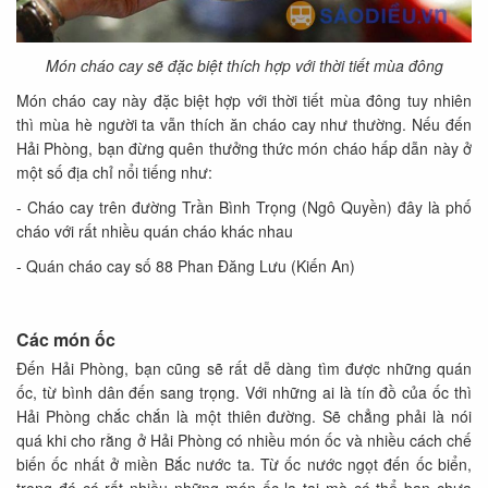
Món cháo cay sẽ đặc biệt thích hợp với thời tiết mùa đông
Món cháo cay này đặc biệt hợp với thời tiết mùa đông tuy nhiên
thì mùa hè người ta vẫn thích ăn cháo cay như thường. Nếu đến
Hải Phòng, bạn đừng quên thưởng thức món cháo hấp dẫn này ở
một số địa chỉ nổi tiếng như:
- Cháo cay trên đường Trần Bình Trọng (Ngô Quyền) đây là phố
cháo với rất nhiều quán cháo khác nhau
- Quán cháo cay số 88 Phan Đăng Lưu (Kiến An)
Các món ốc
Đến Hải Phòng, bạn cũng sẽ rất dễ dàng tìm được những quán
ốc, từ bình dân đến sang trọng. Với những ai là tín đồ của ốc thì
Hải Phòng chắc chắn là một thiên đường. Sẽ chẳng phải là nói
quá khi cho rằng ở Hải Phòng có nhiều món ốc và nhiều cách chế
biến ốc nhất ở miền Bắc nước ta. Từ ốc nước ngọt đến ốc biển,
trong đó có rất nhiều những món ốc lạ tai mà có thể bạn chưa