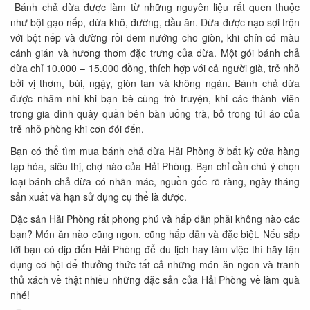
Bánh chả dừa được làm từ những nguyên liệu rất quen thuộc
như bột gạo nếp, dừa khô, đường, dầu ăn. Dừa được nạo sợi trộn
với bột nếp và đường rồi đem nướng cho giòn, khi chín có màu
cánh gián và hương thơm đặc trưng của dừa. Một gói bánh chả
dừa chỉ 10.000 – 15.000 đồng, thích hợp với cả người già, trẻ nhỏ
bởi vị thơm, bùi, ngậy, giòn tan và không ngán. Bánh chả dừa
được nhâm nhi khi bạn bè cùng trò truyện, khi các thành viên
trong gia đình quây quần bên bàn uống trà, bỏ trong túi áo của
trẻ nhỏ phòng khi cơn đói đến.
Bạn có thể tìm mua bánh chả dừa Hải Phòng ở bất kỳ cửa hàng
tạp hóa, siêu thị, chợ nào của Hải Phòng. Bạn chỉ cần chú ý chọn
loại bánh chả dừa có nhãn mác, nguồn gốc rõ ràng, ngày tháng
sản xuất và hạn sử dụng cụ thể là được.
Đặc sản Hải Phòng rất phong phú và hấp dẫn phải không nào các
bạn? Món ăn nào cũng ngon, cũng hấp dẫn và đặc biệt. Nếu sắp
tới bạn có dịp đến Hải Phòng để du lịch hay làm việc thì hãy tận
dụng cơ hội để thưởng thức tất cả những món ăn ngon và tranh
thủ xách về thật nhiều những đặc sản của Hải Phòng về làm quà
nhé!