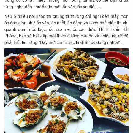
từng nghe đến như ốc đỏ môi, ốc vặn, ốc xe điếu…
Nếu ở nhiều nơi khác thì chúng ta thường chỉ nghĩ đến mấy món
ốc đơn giản như ốc vặn, ốc nhồi, ốc đồng và cách chế biến thì chỉ
quanh quanh ốc luộc, ốc xào me, ốc xào dừa. Thì khi đến Hải
Phòng, bạn sẽ bắt gặp một thiên đường của ốc và nhiều người đã
phải thốt lên rằng “Đây mới chính xác là đi ăn ốc đúng nghĩa!”.