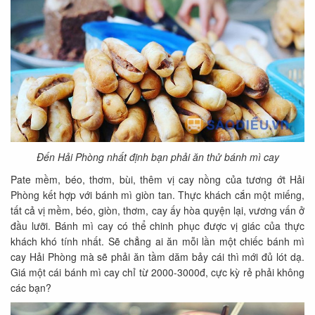
Đến Hải Phòng nhất định bạn phải ăn thử bánh mì cay
Pate mềm, béo, thơm, bùi, thêm vị cay nồng của tương ớt Hải
Phòng kết hợp với bánh mì giòn tan. Thực khách cắn một miếng,
tất cả vị mềm, béo, giòn, thơm, cay ấy hòa quyện lại, vương vấn ở
đầu lưỡi. Bánh mì cay có thể chinh phục được vị giác của thực
khách khó tính nhất. Sẽ chẳng ai ăn mỗi lần một chiếc bánh mì
cay Hải Phòng mà sẽ phải ăn tầm dăm bảy cái thì mới đủ lót dạ.
Giá một cái bánh mì cay chỉ từ 2000-3000đ, cực kỳ rẻ phải không
các bạn?