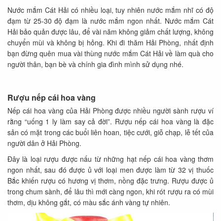
Nước mắm Cát Hải có nhiều loại, tuy nhiên nước mắm nhĩ có độ
đạm từ 25-30 độ đạm là nước mắm ngon nhất. Nước mắm Cát
Hải bảo quản được lâu, để vài năm không giảm chất lượng, không
chuyển mùi và không bị hỏng. Khi đi thăm Hải Phòng, nhất định
bạn đừng quên mua vài thùng nước mắm Cát Hải về làm quà cho
người thân, bạn bè và chính gia đình mình sử dụng nhé.
Rượu nếp cái hoa vàng
Nếp cái hoa vàng của Hải Phòng được nhiều người sành rượu ví
rằng “uống 1 ly làm say cả đời”. Rượu nếp cái hoa vàng là đặc
sản có mặt trong các buổi liên hoan, tiệc cưới, giỗ chạp, lễ tết của
người dân ở Hải Phòng.
Đây là loại rượu được nấu từ những hạt nếp cái hoa vàng thơm
ngon nhất, sau đó được ủ với loại men được làm từ 32 vị thuốc
Bắc khiến rượu có hương vị thơm, nồng đặc trưng. Rượu được ủ
trong chum sành, để lâu thì mới càng ngon, khi rót rượu ra có mùi
thơm, dịu không gắt, có màu sắc ánh vàng tự nhiên.