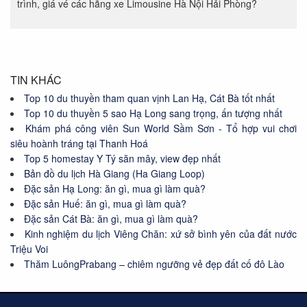
trình, giá vé các hãng xe Limousine Hà Nội Hải Phòng?
TIN KHÁC
Top 10 du thuyền tham quan vịnh Lan Hạ, Cát Bà tốt nhất
Top 10 du thuyền 5 sao Hạ Long sang trọng, ấn tượng nhất
Khám phá công viên Sun World Sầm Sơn - Tổ hợp vui chơi
siêu hoành tráng tại Thanh Hoá
Top 5 homestay Y Tý săn mây, view đẹp nhất
Bản đồ du lịch Hà Giang (Ha Giang Loop)
Đặc sản Hạ Long: ăn gì, mua gì làm quà?
Đặc sản Huế: ăn gì, mua gì làm quà?
Đặc sản Cát Bà: ăn gì, mua gì làm quà?
Kinh nghiệm du lịch Viêng Chăn: xứ sở bình yên của đất nước
Triệu Voi
Thăm LuôngPrabang – chiêm ngưỡng vẻ đẹp đất cố đô Lào