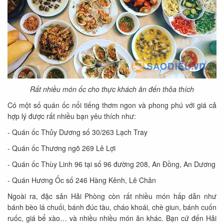
Rất nhiều món ốc cho thực khách ăn đến thỏa thích
Có một số quán ốc nổi tiếng thơm ngon và phong phú với giá cả
hợp lý được rất nhiều bạn yêu thích như:
- Quán ốc Thủy Dương số 30/263 Lạch Tray
- Quán ốc Thương ngõ 269 Lê Lợi
- Quán ốc Thùy Linh 96 tại số 96 đường 208, An Đồng, An Dương
- Quán Hương Ốc số 246 Hàng Kênh, Lê Chân
Ngoài ra, đặc sản Hải Phòng còn rất nhiều món hấp dẫn như
bánh bèo lá chuối, bánh đúc tàu, cháo khoái, chè giun, bánh cuốn
ruốc, giá bể xào… và nhiều nhiều món ăn khác. Bạn cứ đến Hải