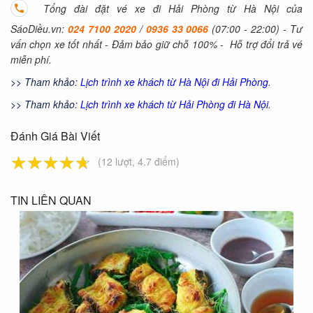
Tổng đài đặt vé xe đi Hải Phòng từ Hà Nội của
SáoDiều.vn:
024 7100 2020
/
0936 33 0066
(07:00 - 22:00) - Tư
vấn chọn xe tốt nhất - Đảm bảo giữ chỗ 100% -
Hỗ trợ đổi trả vé
miễn phí.
>> Tham khảo:
Lịch trình xe khách từ Hà Nội đi Hải Phòng
.
>> Tham khảo:
Lịch trình xe khách từ Hải Phòng đi Hà Nội
.
Đánh Giá Bài Viết
☆
★
☆
★
☆
★
☆
★
☆
★
(12 lượt, 4.7 điểm)
TIN LIÊN QUAN