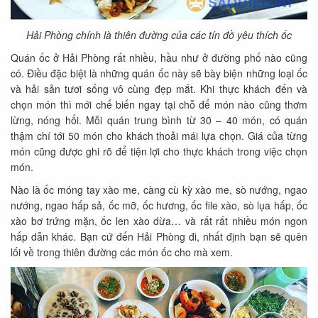
Hải Phòng chính là thiên đường của các tín đồ yêu thích ốc
Quán ốc ở Hải Phòng rất nhiều, hầu như ở đường phố nào cũng
có. Điều đặc biệt là những quán ốc này sẽ bày biện những loại ốc
và hải sản tươi sống vô cùng đẹp mắt. Khi thực khách đến và
chọn món thì mới chế biến ngay tại chỗ để món nào cũng thơm
lừng, nóng hổi. Mỗi quán trung bình từ 30 – 40 món, có quán
thậm chí tới 50 món cho khách thoải mái lựa chọn. Giá của từng
món cũng được ghi rõ để tiện lợi cho thực khách trong việc chọn
món.
Nào là ốc móng tay xào me, càng cù kỳ xào me, sò nướng, ngao
nướng, ngao hấp sả, ốc mỡ, ốc hương, ốc file xào, sò lụa hấp, ốc
xào bơ trứng mặn, ốc len xào dừa… và rất rất nhiều món ngon
hấp dẫn khác. Bạn cứ đến Hải Phòng đi, nhất định bạn sẽ quên
lối về trong thiên đường các món ốc cho mà xem.