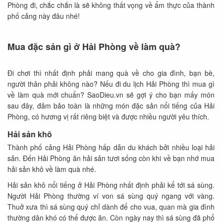
Phòng đi, chắc chắn là sẽ không thất vọng về ẩm thực của thành
phố cảng này đâu nhé!
Mua đặc sản gì ở Hải Phòng về làm quà?
Đi chơi thì nhất định phải mang quà về cho gia đình, bạn bè,
người thân phải không nào? Nếu đi du lịch Hải Phòng thì mua gì
về làm quà mới chuẩn? SaoDieu.vn sẽ gợi ý cho bạn mấy món
sau đây, đảm bảo toàn là những món đặc sản nổi tiếng của Hải
Phòng, có hương vị rất riêng biệt và được nhiều người yêu thích.
Hải sản khô
Thành phố cảng Hải Phòng hấp dẫn du khách bởi nhiều loại hải
sản. Đến Hải Phòng ăn hải sản tươi sống còn khi về bạn nhớ mua
hải sản khô về làm quà nhé.
Hải sản khô nổi tiếng ở Hải Phòng nhất định phải kể tới sá sùng.
Người Hải Phòng thường ví von sá sùng quý ngang với vàng.
Thuở xưa thì sá sùng quý chỉ dành để cho vua, quan mà gia đình
thường dân khó có thể được ăn. Còn ngày nay thì sá sùng đã phổ