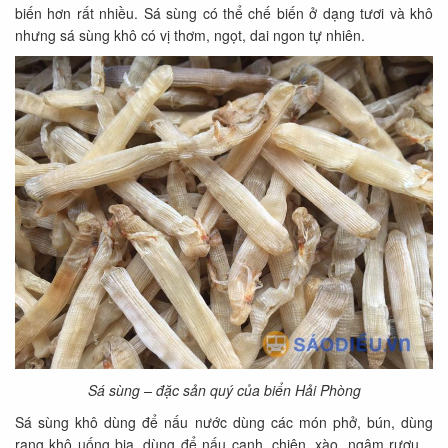
biến hơn rất nhiều. Sá sùng có thể chế biến ở dạng tươi và khô
nhưng sá sùng khô có vị thơm, ngọt, dai ngon tự nhiên.
Sá sùng – đặc sản quý của biển Hải Phòng
Sá sùng khô dùng để nấu nước dùng các món phở, bún, dùng
rang khô uống bia, dùng để nấu canh, chiên, xào, ngâm rượu…