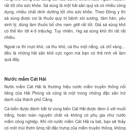
rất tốt cho sức khỏe. Sá sùng là một hải sản quý và có nhiều công
dụng, nhiều chất dinh dưỡng tốt cho sức khỏe. Theo Đông y thì
sá sùng được coi là thuốc quý trị bệnh xòi xương, tâm hàn, yếu
sinh lý, dùng làm thuốc bổ cho nam giới rất tốt. Giá sá sùng khô
có thể lên tới 4-5 triệu/kg. Tuy nhiên, 1kg sá sùng khô thì rất rất
nhiều.
Ngoài ra thì mực khô, cá thu khô, cá thu một nắng, cá chỉ vàng…
đều là những hải sản khô cực ngon mà bạn có thể rinh về làm
quà đấy.
Nước mắm Cát Hải
Nước mắm Cát Hải là thương hiệu nước mắm truyền thống nổi
tiếng của Hải Phòng và cũng là một trong những đặc sản trứ
danh của thành phố Cảng.
Cá biển được đánh bắt từ vùng biển Cát Hải được đem ủ với muối
trắng, hoàn toàn nguyên chất và không có phụ gia như nước
mắm công nghiệp. Khi rót nước mắm Cát Hải ra bát, bạn sẽ thấy
có một mùi thơm lừng rất đặc trưng của mắm truyền thống, không