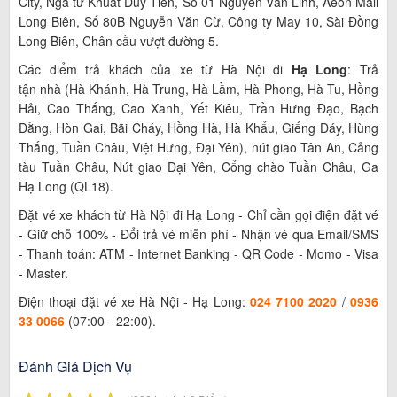
City, Ngã tư Khuất Duy Tiến, Số 01 Nguyễn Văn Linh, Aeon Mall
Long Biên, Số 80B Nguyễn Văn Cừ, Công ty May 10, Sài Đồng
Long Biên, Chân cầu vượt đường 5.
Các điểm trả khách của xe từ Hà Nội đi
Hạ Long
: Trả
tận nhà (Hà Khánh, Hà Trung, Hà Lầm, Hà Phong, Hà Tu, Hồng
Hải, Cao Thắng, Cao Xanh, Yết Kiêu, Trần Hưng Đạo, Bạch
Đằng, Hòn Gai, Bãi Cháy, Hồng Hà, Hà Khẩu, Giếng Đáy, Hùng
Thắng, Tuần Châu, Việt Hưng, Đại Yên), nút giao Tân An, Cảng
tàu Tuần Châu, Nút giao Đại Yên, Cổng chào Tuần Châu, Ga
Hạ Long (QL18).
Đặt vé xe khách từ Hà Nội đi Hạ Long - Chỉ cần gọi điện đặt vé
- Giữ chỗ 100% - Đổi trả vé miễn phí - Nhận vé qua Email/SMS
- Thanh toán: ATM - Internet Banking - QR Code - Momo - Visa
- Master.
Điện thoại đặt vé xe Hà Nội - Hạ Long:
024 7100 2020
/
0936
33 0066
(07:00 - 22:00).
Đánh Giá Dịch Vụ