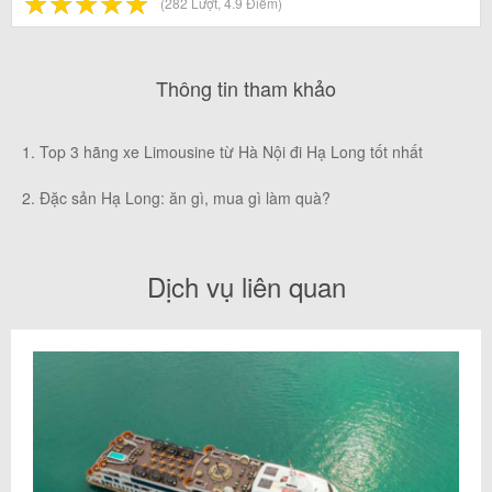
☆
★
☆
★
☆
★
☆
★
☆
★
(282 Lượt, 4.9 Điểm)
Thông tin tham khảo
1. Top 3 hãng xe Limousine từ Hà Nội đi Hạ Long tốt nhất
2. Đặc sản Hạ Long: ăn gì, mua gì làm quà?
Dịch vụ liên quan