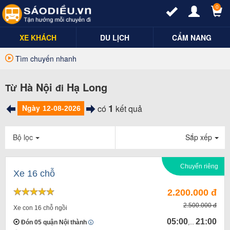
0
XE KHÁCH
DU LỊCH
CẨM NANG
Tìm chuyến nhanh
Hà Nội
Hạ Long
Từ
đi
1
Ngày
có
kết quả
Bộ lọc
Sắp xếp
Chuyến riêng
Xe 16 chỗ
2.200.000 đ
2.500.000 đ
Xe con 16 chỗ ngồi
05:00
21:00
Đón 05 quận Nội thành
,...