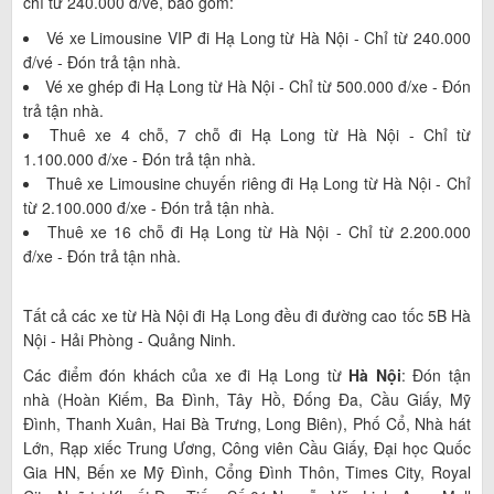
chỉ từ 240.000 đ/vé, bao gồm:
Vé xe Limousine VIP đi Hạ Long từ Hà Nội - Chỉ từ 240.000
đ/vé - Đón trả tận nhà.
Vé xe ghép đi Hạ Long từ Hà Nội - Chỉ từ 500.000 đ/xe - Đón
trả tận nhà.
Thuê xe 4 chỗ, 7 chỗ đi Hạ Long từ Hà Nội - Chỉ từ
1.100.000 đ/xe - Đón trả tận nhà.
Thuê xe Limousine chuyến riêng đi Hạ Long từ Hà Nội - Chỉ
từ 2.100.000 đ/xe - Đón trả tận nhà.
Thuê xe 16 chỗ đi Hạ Long từ Hà Nội - Chỉ từ 2.200.000
đ/xe - Đón trả tận nhà.
Tất cả các xe từ Hà Nội đi Hạ Long đều đi đường cao tốc 5B Hà
Nội - Hải Phòng - Quảng Ninh.
Các điểm đón khách của xe đi Hạ Long từ
Hà Nội
: Đón tận
nhà (Hoàn Kiếm, Ba Đình, Tây Hồ, Đống Đa, Cầu Giấy, Mỹ
Đình, Thanh Xuân, Hai Bà Trưng, Long Biên), Phố Cổ, Nhà hát
Lớn, Rạp xiếc Trung Ương, Công viên Cầu Giấy, Đại học Quốc
Gia HN, Bến xe Mỹ Đình, Cổng Đình Thôn, Times City, Royal