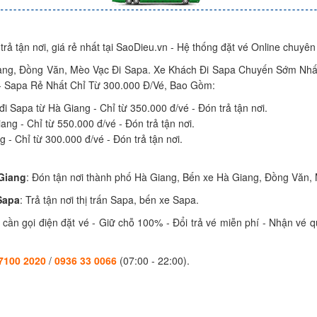
ả tận nơi, giá rẻ nhất tại SaoDieu.vn - Hệ thống đặt vé Online chuyên 
ng, Đồng Văn, Mèo Vạc Đi Sapa. Xe Khách Đi Sapa Chuyến Sớm Nhấ
 - Sapa Rẻ Nhất Chỉ Từ 300.000 Đ/vé, Bao Gồm:
 Sapa từ Hà Giang - Chỉ từ 350.000 đ/vé - Đón trả tận nơi.
ang - Chỉ từ 550.000 đ/vé - Đón trả tận nơi.
 - Chỉ từ 300.000 đ/vé - Đón trả tận nơi.
Giang
: Đón tận nơi thành phố Hà Giang, Bến xe Hà Giang, Đồng Văn,
Sapa
: Trả tận nơi thị trấn Sapa, bến xe Sapa.
 cần gọi điện đặt vé - Giữ chỗ 100% - Đổi trả vé miễn phí - Nhận vé 
.
7100 2020
/
0936 33 0066
(07:00 - 22:00).