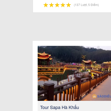
☆
★
☆
★
☆
★
☆
★
☆
★
(137 Lượt, 5 Điểm)
Tour Sapa Hà Khẩu