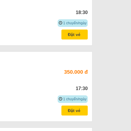
18:30
1 chuyến/ngày
Đặt vé
350.000 đ
17:30
1 chuyến/ngày
Đặt vé