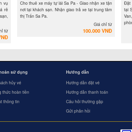
h vụ
Cho thuê xe máy tự lái Sa Pa - Giao nhận xe tận
Đặt
á rẻ
nơi tại khách sạn. Nhận giao trả xe tại trung tâm
tại
 sạn,
thị Trấn Sa Pa.
Van
phòn
Giá chỉ từ
100.000 VNĐ
hỉ từ
VNĐ
khoản sử dụng
Hướng dẫn
sách hủy vé
Hướng dẫn đặt vé
 thức hoàn tiền
Hướng dẫn thanh toán
t thông tin
Câu hỏi thường gặp
Gửi phản hồi