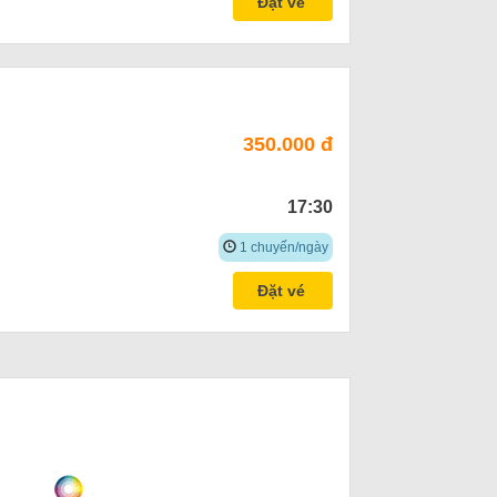
Đặt vé
350.000 đ
17:30
1 chuyến/ngày
Đặt vé