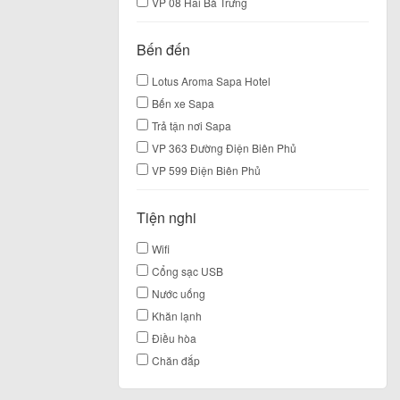
VP 08 Hai Bà Trưng
Bến đến
Lotus Aroma Sapa Hotel
Bến xe Sapa
Trả tận nơi Sapa
VP 363 Đường Điện Biên Phủ
VP 599 Điện Biên Phủ
Tiện nghi
Wifi
Cổng sạc USB
Nước uống
Khăn lạnh
Điều hòa
Chăn đắp