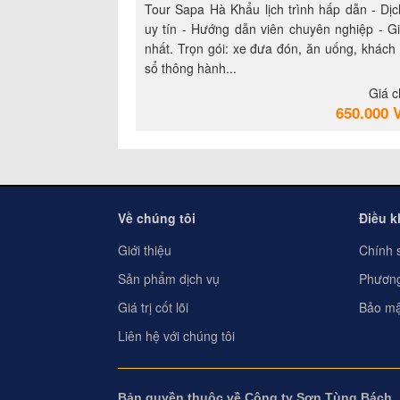
Tour Sapa Hà Khẩu lịch trình hấp dẫn - Dịc
uy tín - Hướng dẫn viên chuyên nghiệp - Gi
nhất. Trọn gói: xe đưa đón, ăn uống, khách
sổ thông hành...
Giá c
650.000 
Về chúng tôi
Điều 
Giới thiệu
Chính 
Sản phẩm dịch vụ
Phương
Giá trị cốt lõi
Bảo mậ
Liên hệ với chúng tôi
Bản quyền thuộc về Công ty Sơn Tùng Bách