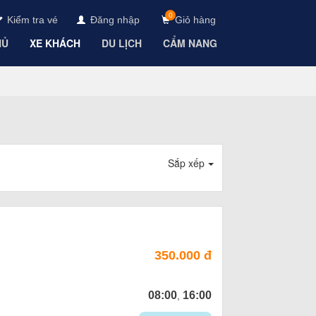
0
Kiểm tra vé
Đăng nhập
Giỏ hàng
HỦ
XE KHÁCH
DU LỊCH
CẨM NANG
Sắp xếp
350.000 đ
08:00
16:00
,