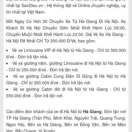
nhất tại SaoDieu.vn - Hệ thống đặt vé Online chuyên nghiệp, uy
tín nhất tại Việt Nam.
Mỗi Ngày Có Hơn 30 Chuyến Xe Từ Hà Giang Đi Hà Nội. Xe
Khách Đi Hà Nội Chuyến Sớm Nhất Khởi Hành Lúc 05:00,
Chuyến Muộn Nhất Khởi Hành Lúc 23:00. Giá Vé Xe Hà Giang -
Hà Nội Rẻ Nhất Chỉ Từ 250.000 Đ/vé,
bao gồm:
Vé xe Limousine VIP đi Hà Nội từ Hà Giang - Chỉ từ 300.000
đ/vé - Đón trả tận nhà.
Vé xe giường nằm, giường Limousine đi Hà Nội từ Hà Giang
- Chỉ từ 250.000 đ/vé - Đón trả tận nơi.
Vé xe giường Cabin Cung Điện Di Động đi Hà Nội từ Hà
Giang - Chỉ từ 350.000 đ/vé - Đón trả tận nơi.
Vé xe giường Cabin đôi đi Hà Nội từ Hà Giang - Chỉ từ
550.000 đ/vé - Đón trả tận nơi.
Các điểm đón khách của xe đi Hà Nội từ
Hà Giang
: Đón tận nơi
TP Hà Giang (Trần Phú, Minh Khai, Nguyễn Trãi, Quang Trung,
Ngọc Hà), Bến xe Hà Giang, Bến xe Đồng Văn, Bến xe Mèo
Vạc, Bắc Quang, Vị Xuyên.