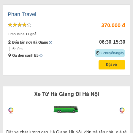
Phan Travel
370.000 đ
Limousine 11 ghế
06:30
15:30
Đón tận nơi Hà Giang
,
5h 0m
2 chuyến/ngày
Ga đến sảnh E5
Đặt vé
Xe
Từ
Hà Giang
Đi
Hà Nội
Đặt xe chất lượng cao Hà Giang Hà Nội, đón trả tận nhà, giá rẻ