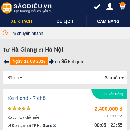
0
XE KHÁCH
DU LỊCH
CẨM NANG
Tìm chuyến nhanh
Hà Giang
Hà Nội
Từ
đi
35
Ngày
có
kết quả
Bộ lọc
Sắp xếp
Chuyến riêng
Xe 4 chỗ - 7 chỗ
2.400.000 đ
2.700.000 đ
Xe con 5/7 chỗ ngồi
00:05
23:55
Đón tận nơi TP Hà Giang
,...