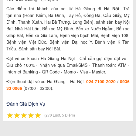
Các điểm trả khách của xe từ Hà Giang đi
Hà Nội
: Trả
tận nhà (Hoàn Kiếm, Ba Đình, Tây Hồ, Đống Đa, Cầu Giấy, Mỹ
Đình, Thanh Xuân, Hai Bà Trưng, Long Biên), sảnh sân bay Nội
Bài, Nhà Hát Lớn, Bến xe Mỹ Đình, Bến xe Nước Ngầm, Bến xe
Giáp Bát, Bến xe Gia Lâm, Bệnh viện bạch Mai, Bệnh viện 108,
Bệnh viện Việt Đức, Bệnh viện Đại học Y, Bệnh viện K Tân
Triều, Sảnh sân bay Nội Bài.
Đặt vé xe khách Hà Giang Hà Nội - Chỉ cần gọi điện đặt vé -
Giữ chỗ 100% - Nhận vé qua Email/SMS - Thanh toán: ATM -
Internet Banking - QR Code - Momo - Visa - Master.
Điện thoại đặt vé xe Hà Giang - Hà Nội:
024 7100 2020
/
0936
33 0066
(07:00 - 22:00).
Đánh Giá Dịch Vụ
☆
★
☆
★
☆
★
☆
★
☆
★
(270 Lượt, 5 Điểm)