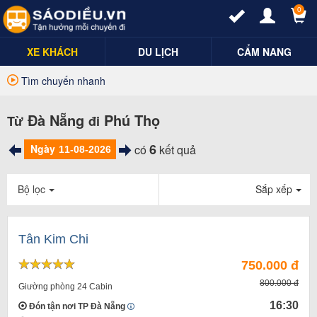
0
XE KHÁCH
DU LỊCH
CẨM NANG
Tìm chuyến nhanh
Đà Nẵng
Phú Thọ
Từ
đi
6
Ngày
có
kết quả
Bộ lọc
Sắp xếp
Tân Kim Chi
750.000 đ
800.000 đ
Giường phòng 24 Cabin
16:30
Đón tận nơi TP Đà Nẵng