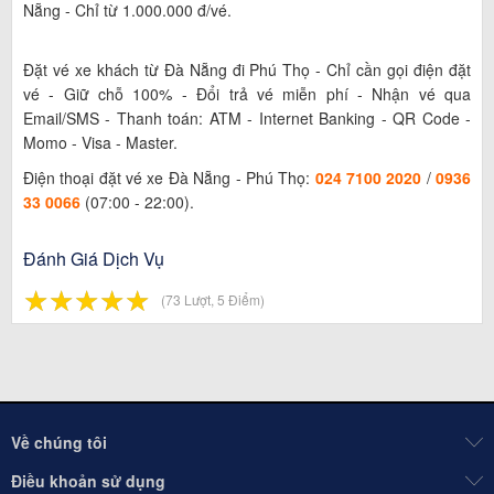
Nẵng - Chỉ từ 1.000.000 đ/vé.
Đặt vé xe khách từ Đà Nẵng đi Phú Thọ - Chỉ cần gọi điện đặt
vé - Giữ chỗ 100% - Đổi trả vé miễn phí - Nhận vé qua
Email/SMS - Thanh toán: ATM - Internet Banking - QR Code -
Momo - Visa - Master.
Điện thoại đặt vé xe Đà Nẵng - Phú Thọ:
024 7100 2020
/
0936
33 0066
(07:00 - 22:00).
Đánh Giá Dịch Vụ
☆
★
☆
★
☆
★
☆
★
☆
★
(73 Lượt, 5 Điểm)
Về chúng tôi
Điều khoản sử dụng