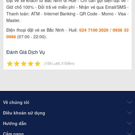
Đặt vé xe khách từ Bắc Ninh đi Huế - Chỉ cần gọi điện đặt vé -
Giữ chỗ 100% - Đổi trả vé miễn phí - Nhận vé qua Email/SMS -
Thanh toán: ATM - Internet Banking - QR Code - Momo - Visa -
Master.
Điện thoại đặt vé xe Bắc Ninh - Huế:
024 7100 2020
/
0936 33
0066
(07:00 - 22:00).
Đánh Giá Dịch Vụ
☆
★
☆
★
☆
★
☆
★
☆
★
(158 Lượt, 5 Điểm)
Về chúng tôi
Điều khoản sử dụng
Hướng dẫn
Cẩm nang