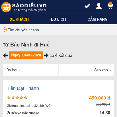
0
XE KHÁCH
DU LỊCH
CẨM NANG
Tìm chuyến nhanh
Bắc Ninh
Huế
Từ
đi
4
Ngày
có
kết quả
Bộ lọc
Sắp xếp
Tiến Đạt Thành
450.000 đ
520.000 đ
Giường Limousine 32 chỗ, WC
14:30
Bến xe Bắc Ninh