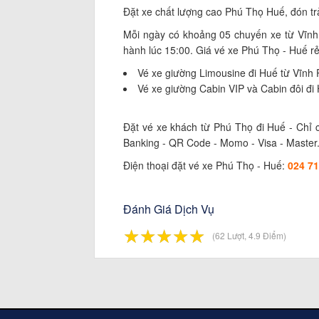
Đặt xe chất lượng cao Phú Thọ Huế, đón trả 
Mỗi ngày có khoảng 05 chuyến xe từ Vĩnh 
hành lúc 15:00. Giá vé xe Phú Thọ - Huế rẻ
Vé xe giường Limousine đi Huế từ Vĩnh P
Vé xe giường Cabin VIP và Cabin đôi đi 
Đặt vé xe khách từ Phú Thọ đi Huế - Chỉ c
Banking - QR Code - Momo - Visa - Master
Điện thoại đặt vé xe Phú Thọ - Huế:
024 7
Đánh Giá Dịch Vụ
☆
★
☆
★
☆
★
☆
★
☆
★
(62 Lượt, 4.9 Điểm)