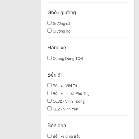
Ghế / giường
Giường nằm
Giường đôi
Hãng xe
Quang Dũng TQĐ
Bến đi
Bến xe Việt Trì
Bến xe thị xã Phú Thọ
QL32 - Vĩnh Tường
QL2 - Vĩnh Yên
Bến đến
Bến xe phía Bắc