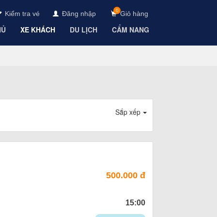
0
Kiểm tra vé
Đăng nhập
Giỏ hàng
HỦ
XE KHÁCH
DU LỊCH
CẨM NANG
Sắp xếp
500.000 đ
15:00