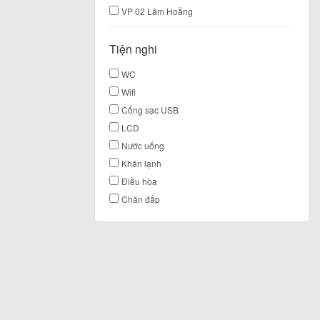
VP 02 Lâm Hoằng
Tiện nghi
WC
Wifi
Cổng sạc USB
LCD
Nước uống
Khăn lạnh
Điều hòa
Chăn đắp