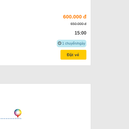
600.000 đ
650.000 đ
15:00
1 chuyến/ngày
Đặt vé