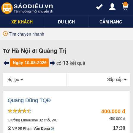
0
XE KHÁCH
DU LỊCH
CẨM NANG
Tìm chuyến nhanh
Hà Nội
Quảng Trị
Từ
đi
13
Ngày
có
kết quả
Bộ lọc
Sắp xếp
Quang Dũng TQĐ
400.000 đ
450.000 đ
Giường Limousine 32 chỗ, WC
17:30
VP 08 Phạm Văn Đồng