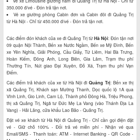
Vé xe Limousine giường nằm đi Quảng Trị từ Hà Nội - Chỉ từ
350.000 đ/vé - Đón trả tận nơi.
Vé xe giường phòng Cabin đơn và Cabin đôi đi Quảng Trị
từ Hà Nội - Chỉ từ 450.000 đ/vé - Đón trả tận nơi.
Các điểm đón khách của xe đi Quảng Trị từ
Hà Nội
: Đón tận nơi
09 quận Nội Thành, Bến xe Nước Ngầm, Bến xe Mỹ Đình, Bến
xe Yên Nghĩa, Giải Phóng, Cầu Giấy, Từ Liêm, Hai Bà Trưng,
Hoàn Kiếm, Đông Anh, Long Biên, Gia Lâm, Trạm thu phí
Thường Tín, Nút giao Đại Xuyên, Đỗ Xá, Trạm thu phí Vạn
Điểm.
Các điểm trả khách của xe từ Hà Nội đi
Quảng Trị
: Bến xe thị
xã Quảng Trị, Khách sạn Mường Thanh, Dọc quốc lộ 1A qua
Vĩnh Linh, Gio Linh, Cam Lộ, Thành phố Đông Hà, Triệu Phong,
thị xã Quảng Trị, Ngã tư Đức Mẹ La Vang (vào Thánh Địa La
Vang) - Hải Lăng, cửa khẩu Lao Bảo - Quảng Trị.
Đặt vé xe khách từ Hà Nội đi Quảng Trị - Chỉ cần gọi điện đặt
vé - Giữ chỗ 100% - Đổi trả vé miễn phí - Nhận vé qua
Email/SMS - Thanh toán: ATM - Internet Banking - QR Code -