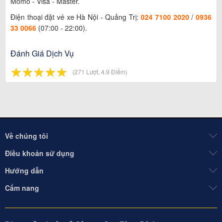
Momo - Visa - Master.
Điện thoại đặt vé xe Hà Nội - Quảng Trị:
024 7100 2020
/
0936
33 0066
(07:00 - 22:00).
Đánh Giá Dịch Vụ
☆
★
☆
★
☆
★
☆
★
☆
★
(271 Lượt, 4.9 Điểm)
Về chúng tôi
Điều khoản sử dụng
Hướng dẫn
Cẩm nang