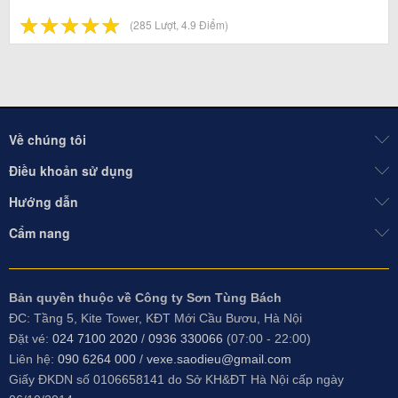
☆
★
☆
★
☆
★
☆
★
☆
★
(285 Lượt, 4.9 Điểm)
Về chúng tôi
Điều khoản sử dụng
Hướng dẫn
Cẩm nang
Bản quyền thuộc về Công ty Sơn Tùng Bách
ĐC: Tầng 5, Kite Tower, KĐT Mới Cầu Bươu, Hà Nội
Đặt vé:
024 7100 2020
/
0936 330066
(07:00 - 22:00)
Liên hệ:
090 6264 000
/
vexe.saodieu@gmail.com
Giấy ĐKDN số 0106658141 do
Sở KH&ĐT Hà Nội cấp ngày