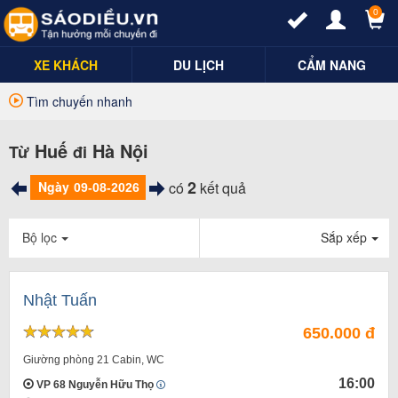
0
XE KHÁCH
DU LỊCH
CẨM NANG
Tìm chuyến nhanh
Huế
Hà Nội
Từ
đi
2
Ngày
có
kết quả
Bộ lọc
Sắp xếp
Nhật Tuấn
650.000 đ
Giường phòng 21 Cabin, WC
16:00
VP 68 Nguyễn Hữu Thọ