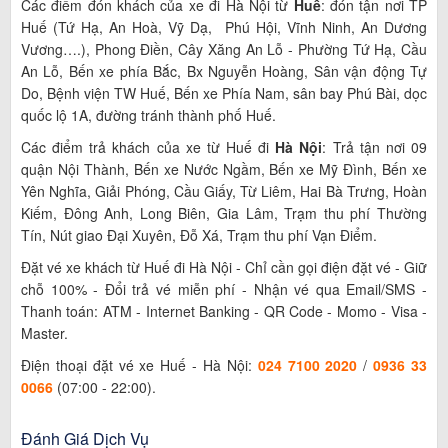
Các điểm đón khách của xe đi Hà Nội từ
Huế
: đón tận nơi TP
Huế (Tứ Hạ, An Hoà, Vỹ Dạ, Phú Hội, Vĩnh Ninh, An Dương
Vương….), Phong Điền, Cây Xăng An Lỗ - Phường Tứ Hạ, Cầu
An Lỗ, Bến xe phía Bắc, Bx Nguyễn Hoàng, Sân vận động Tự
Do, Bệnh viện TW Huế, Bến xe Phía Nam, sân bay Phú Bài, dọc
quốc lộ 1A, đường tránh thành phố Huế.
Các điểm trả khách của xe từ Huế đi
Hà Nội
: Trả tận nơi 09
quận Nội Thành, Bến xe Nước Ngầm, Bến xe Mỹ Đình, Bến xe
Yên Nghĩa, Giải Phóng, Cầu Giấy, Từ Liêm, Hai Bà Trưng, Hoàn
Kiếm, Đông Anh, Long Biên, Gia Lâm, Trạm thu phí Thường
Tín, Nút giao Đại Xuyên, Đỗ Xá, Trạm thu phí Vạn Điểm.
Đặt vé xe khách từ Huế đi Hà Nội - Chỉ cần gọi điện đặt vé - Giữ
chỗ 100% - Đổi trả vé miễn phí - Nhận vé qua Email/SMS -
Thanh toán: ATM - Internet Banking - QR Code - Momo - Visa -
Master.
Điện thoại đặt vé xe Huế - Hà Nội:
024 7100 2020
/
0936 33
0066
(07:00 - 22:00).
Đánh Giá Dịch Vụ