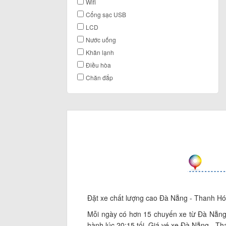
Wifi
Cổng sạc USB
LCD
Nước uống
Khăn lạnh
Điều hòa
Chăn đắp
Đặt xe chất lượng cao Đà Nẵng - Thanh Hóa, 
Mỗi ngày có hơn 15 chuyến xe từ Đà Nẵng
hành lúc 20:15 tối. Giá vé xe Đà Nẵng - Th