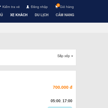
0
Kiểm tra vé
Đăng nhập
Giỏ hàng
HỦ
XE KHÁCH
DU LỊCH
CẨM NANG
Sắp xếp
700.000 đ
05:00
17:00
,