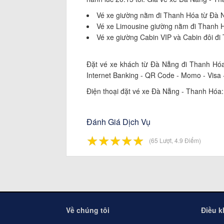
Vé xe giường nằm đi Thanh Hóa từ Đà Nẵ
Vé xe Limousine giường nằm đi Thanh Hó
Vé xe giường Cabin VIP và Cabin đôi đi 
Đặt vé xe khách từ Đà Nẵng đi Thanh Hóa 
Internet Banking - QR Code - Momo - Visa 
Điện thoại đặt vé xe Đà Nẵng - Thanh Hóa:
Đánh Giá Dịch Vụ
☆
★
☆
★
☆
★
☆
★
☆
★
(65 Lượt, 4.9 Điểm)
Về chúng tôi
Điều 