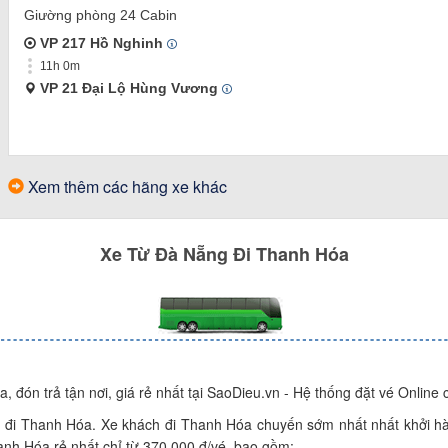
Giường phòng 24 Cabin
VP 217 Hồ Nghinh
11h 0m
VP 21 Đại Lộ Hùng Vương
Xem thêm các hãng xe khác
Xe
Từ
Đà Nẵng
Đi
Thanh Hóa
đón trả tận nơi, giá rẻ nhất tại SaoDieu.vn - Hệ thống đặt vé Online c
 đi Thanh Hóa. Xe khách đi Thanh Hóa chuyến sớm nhất nhất khởi hà
anh Hóa rẻ nhất chỉ từ 370.000 đ/vé, bao gồm: